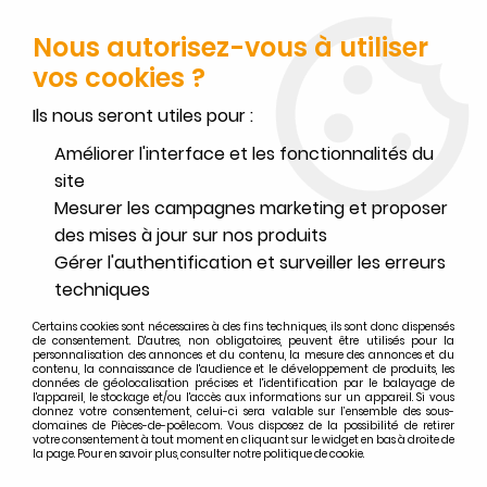
FERMETURE POUR CONGÉS DU 1ER AU 16 AOÛT
-
SERVICE CLIENT
JOIGNABLE DU LUNDI AU VENDREDI DE 10H À 17H AU
Nous autorisez-vous à utiliser
02.32.45.52.60
OU
PAR EMAIL
vos cookies ?
0
Ils nous seront utiles pour :
Améliorer l'interface et les fonctionnalités du
site
Mesurer les campagnes marketing et proposer
Accueil
>
Invicta
>
Recherche par appareils INVICTA
>
des mises à jour sur nos produits
Poêles à granulés INVICTA
>
Poêle à granulés Invicta Mira étanche SDC 8 Wifi P644724
Gérer l'authentification et surveiller les erreurs
techniques
Pièces détachées poêle à
Certains cookies sont nécessaires à des fins techniques, ils sont donc dispensés
granulés Invicta Mira étanche
de consentement. D'autres, non obligatoires, peuvent être utilisés pour la
personnalisation des annonces et du contenu, la mesure des annonces et du
SDC 8 Wifi P644724
contenu, la connaissance de l'audience et le développement de produits, les
données de géolocalisation précises et l'identification par le balayage de
l'appareil, le stockage et/ou l'accès aux informations sur un appareil. Si vous
donnez votre consentement, celui-ci sera valable sur l’ensemble des sous-
domaines de Pièces-de-poêle.com. Vous disposez de la possibilité de retirer
P644724 / 644724 / 6447-24
votre consentement à tout moment en cliquant sur le widget en bas à droite de
la page. Pour en savoir plus, consulter notre politique de cookie.