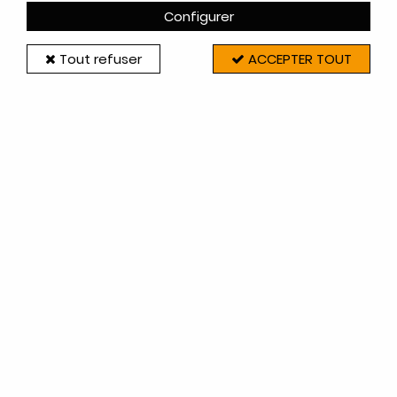
Configurer
FILTRER
Tout refuser
ACCEPTER TOUT
19 articles sur
19
Invicta-Deville