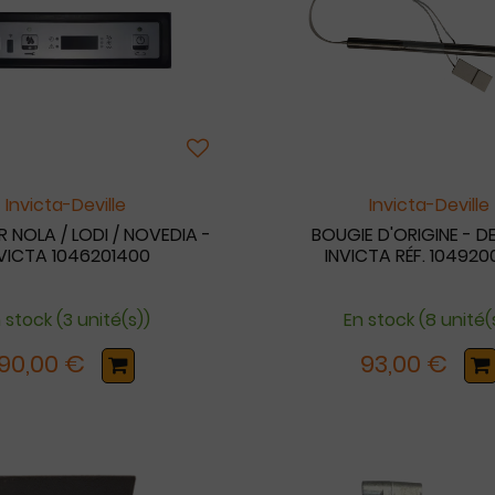
Invicta-Deville
Invicta-Deville
 NOLA / LODI / NOVEDIA -
BOUGIE D'ORIGINE - DE
NVICTA 1046201400
INVICTA RÉF. 10492
 stock (3 unité(s))
En stock (8 unité(
90,00 €
93,00 €