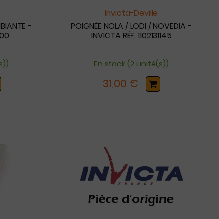
Invicta-Deville
BIANTE -
POIGNÉE NOLA / LODI / NOVEDIA -
500
INVICTA RÉF. 1102131145
s))
En stock (2 unité(s))
31,00 €