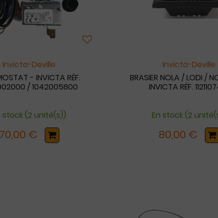
Invicta-Deville
Invicta-Deville
OSTAT - INVICTA RÉF.
BRASIER NOLA / LODI / N
002000 / 1042005800
INVICTA RÉF. 112110
 stock (2 unité(s))
En stock (2 unité(
70,00 €
80,00 €