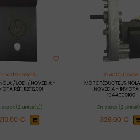
Invicta-Deville
Invicta-Deville
OLA / LODI / NOVEDIA -
MOTORÉDUCTEUR NOLA /
VICTA RÉF. 1121112001
NOVEDIA - INVICTA 
1044000100
 stock (2 unité(s))
En stock (2 unité(
210,00 €
326,00 €