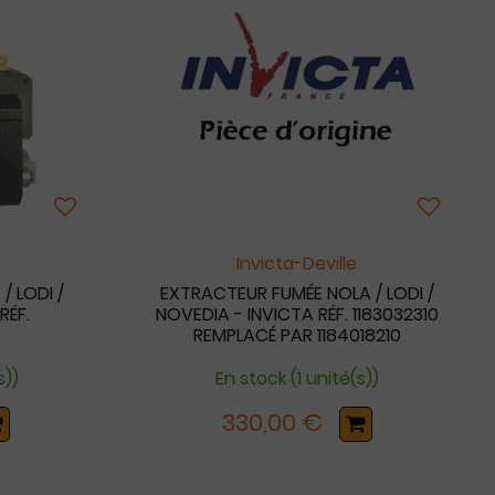
Invicta-Deville
 LODI /
EXTRACTEUR FUMÉE NOLA / LODI /
RÉF.
NOVEDIA - INVICTA RÉF. 1183032310
REMPLACÉ PAR 1184018210
s))
En stock (1 unité(s))
330,00 €