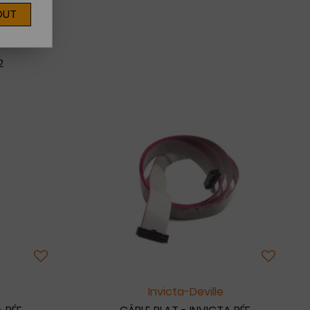
OUT
2
Invicta-Deville