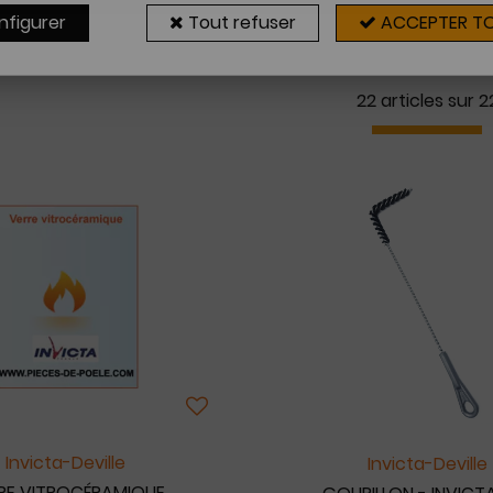
nfigurer
Tout refuser
ACCEPTER T
22 articles sur
2
Invicta-Deville
Invicta-Deville
RE VITROCÉRAMIQUE