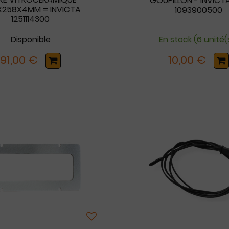
GOUPILLON - INVICTA
258X4MM = INVICTA
1093900500
1251114300
Disponible
En stock (6 unité(
91,00 €
10,00 €