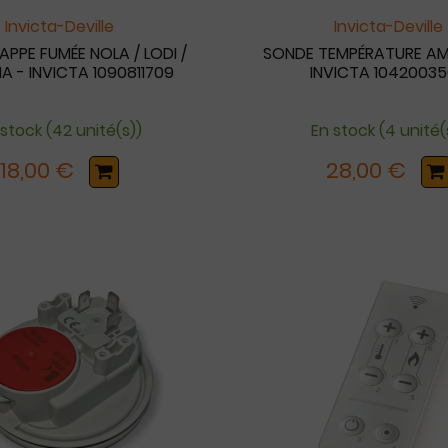
Invicta-Deville
Invicta-Deville
APPE FUMÉE NOLA / LODI /
SONDE TEMPÉRATURE AM
A - INVICTA 1090811709
INVICTA 1042003
 stock (42 unité(s))
En stock (4 unité(
18,00 €
28,00 €