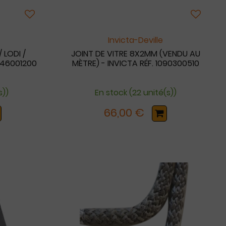
Invicta-Deville
LODI /
JOINT DE VITRE 8X2MM (VENDU AU
1046001200
MÈTRE) - INVICTA RÉF. 1090300510
s))
En stock (22 unité(s))
66,00 €