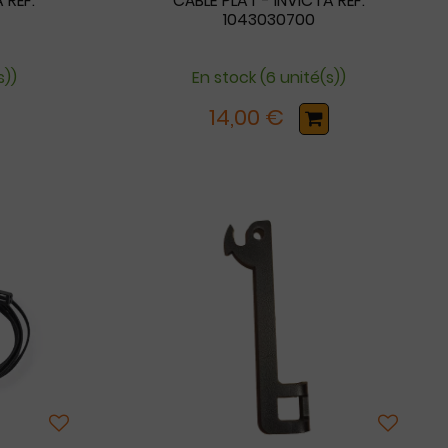
 RÉF.
CÂBLE PLAT - INVICTA RÉF.
1043030700
s))
En stock (6 unité(s))
14,00 €