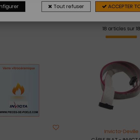
nfigurer
Tout refuser
ACCEPTER T
18 articles sur
1
Invicta-Deville
CÂBLE PLAT - INVICTA