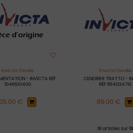
Invicta-Deville
Invicta-Deville
MENTATION - INVICTA RÉF.
CENDRIER TRATTO - I
1046100400
RÉF.1184034710
35,00 €
89,00 €
18 articles sur
1