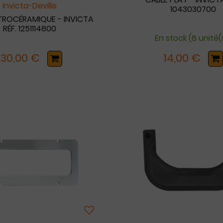
Invicta-Deville
1043030700
TROCÉRAMIQUE - INVICTA
RÉF. 1251114800
En stock (6 unité(
130,00 €
14,00 €