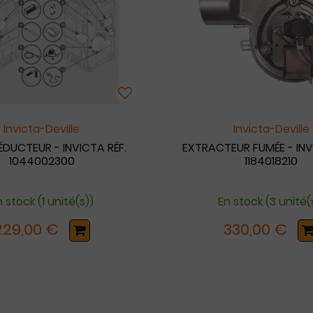
Invicta-Deville
Invicta-Deville
UCTEUR - INVICTA RÉF.
EXTRACTEUR FUMÉE - INV
1044002300
1184018210
 stock (1 unité(s))
En stock (3 unité(
229,00 €
330,00 €