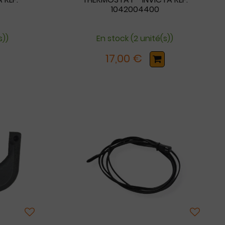
1042004400
s))
En stock (2 unité(s))
17,00 €