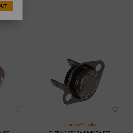
OUT
8
Invicta-Deville
 RÉF.
THERMOSTAT - INVICTA RÉF.