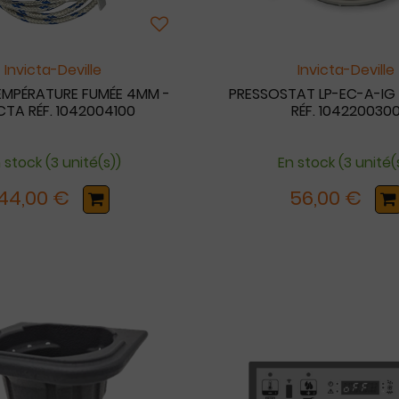
Invicta-Deville
Invicta-Deville
EMPÉRATURE FUMÉE 4MM -
PRESSOSTAT LP-EC-A-IG 
CTA RÉF. 1042004100
RÉF. 104220030
 stock (3 unité(s))
En stock (3 unité(
44,00 €
56,00 €