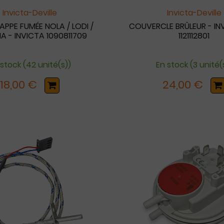
Invicta-Deville
Invicta-Deville
APPE FUMÉE NOLA / LODI /
COUVERCLE BRÛLEUR - INV
A - INVICTA 1090811709
1121112801
 stock (42 unité(s))
En stock (3 unité(
18,00 €
24,00 €