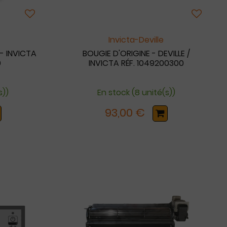
Invicta-Deville
- INVICTA
BOUGIE D'ORIGINE - DEVILLE /
0
INVICTA RÉF. 1049200300
s))
En stock (8 unité(s))
93,00 €