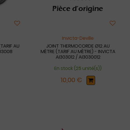
Invicta-Deville
TARIF AU
JOINT THERMOCORDE Ø12 AU
303008
MÈTRE (TARIF AU MÈTRE) - INVICTA
AI303012 / AI3030012
En stock (25 unité(s))
10,00 €