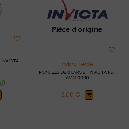
- INVICTA
Invicta-Deville
RONDELLE DE 6 LARGE - INVICTA RÉF.
AV4110060
s))
3,00 €