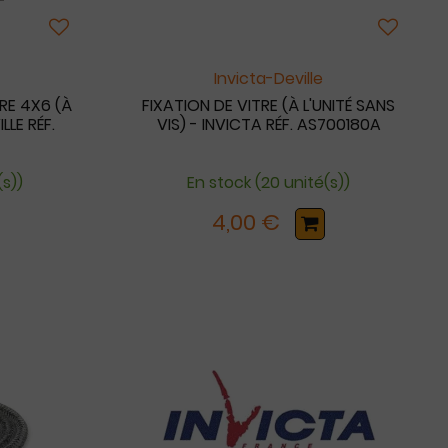
Invicta-Deville
TRE 4X6 (À
FIXATION DE VITRE (À L'UNITÉ SANS
LLE RÉF.
VIS) - INVICTA RÉF. AS700180A
(s))
En stock (20 unité(s))
4,00 €