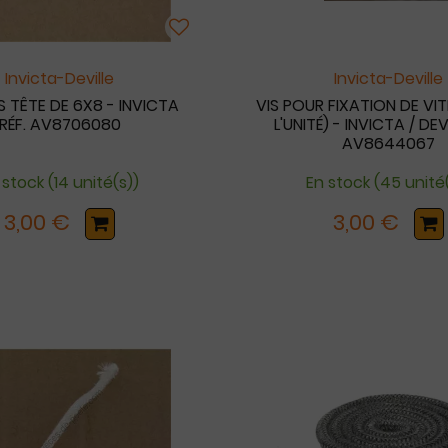
Invicta-Deville
Invicta-Deville
S TÊTE DE 6X8 - INVICTA
VIS POUR FIXATION DE VI
RÉF. AV8706080
L'UNITÉ) - INVICTA / DEVI
AV8644067
 stock (14 unité(s))
En stock (45 unité
3,00 €
3,00 €