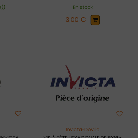
s))
En stock
3,00 €
Invicta-Deville
 INVICTA
VIS À TÊTE HEXAGONALE DE 6X16 -