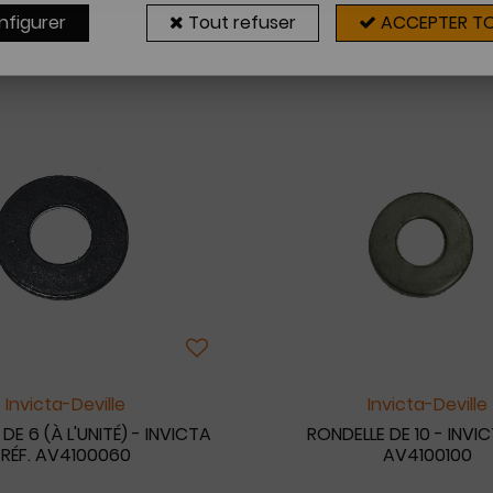
nfigurer
Tout refuser
ACCEPTER T
30 articles sur
3
Invicta-Deville
Invicta-Deville
DE 6 (À L'UNITÉ) - INVICTA
RONDELLE DE 10 - INVIC
RÉF. AV4100060
AV4100100