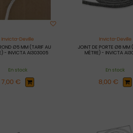
Invicta-Deville
Invicta-Deville
ROND Ø5 MM (TARIF AU
JOINT DE PORTE Ø8 MM (
) - INVICTA AI303005
MÈTRE) - INVICTA AI
En stock
En stock
7,00 €
8,00 €