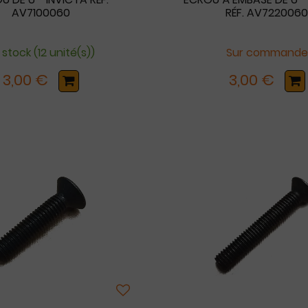
AV7100060
RÉF. AV722006
 stock (12 unité(s))
Sur commande
3,00 €
3,00 €