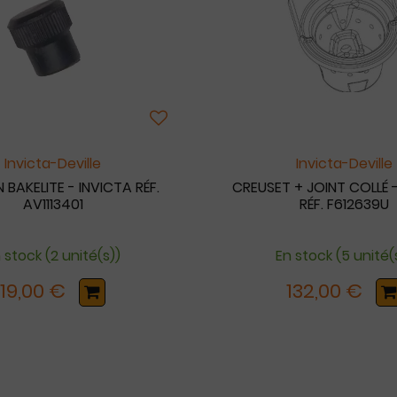
Invicta-Deville
Invicta-Deville
BAKELITE - INVICTA RÉF.
CREUSET + JOINT COLLÉ 
AV1113401
RÉF. F612639U
 stock (2 unité(s))
En stock (5 unité(
19,00 €
132,00 €