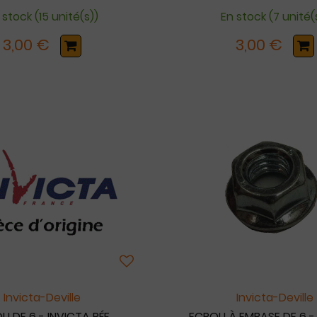
 stock (15 unité(s))
En stock (7 unité(
3,00 €
3,00 €
Invicta-Deville
Invicta-Deville
U DE 6 - INVICTA RÉF.
ECROU À EMBASE DE 6 -