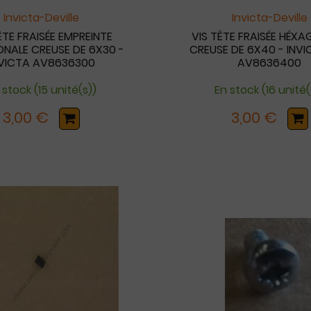
Invicta-Deville
Invicta-Deville
ÊTE FRAISÉE EMPREINTE
VIS TÊTE FRAISÉE HÉX
NALE CREUSE DE 6X30 -
CREUSE DE 6X40 - INVIC
NVICTA AV8636300
AV8636400
 stock (15 unité(s))
En stock (16 unité(
3,00 €
3,00 €