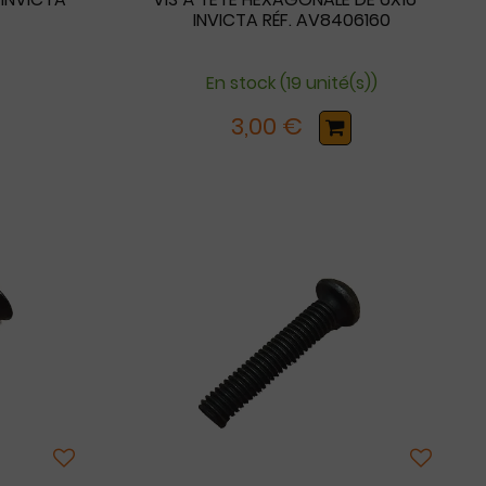
0
INVICTA RÉF. AV8406160
En stock (19 unité(s))
3,00 €