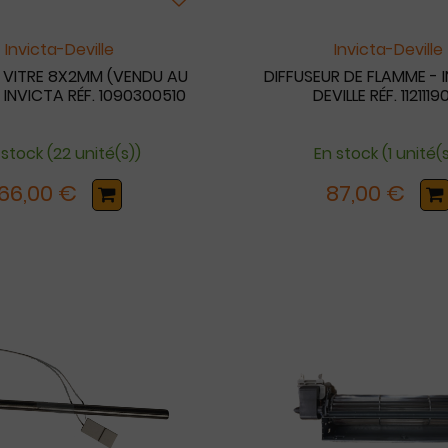
Invicta-Deville
Invicta-Deville
E VITRE 8X2MM (VENDU AU
DIFFUSEUR DE FLAMME - 
 INVICTA RÉF. 1090300510
DEVILLE RÉF. 1121119
 stock (22 unité(s))
En stock (1 unité(
66,00 €
87,00 €