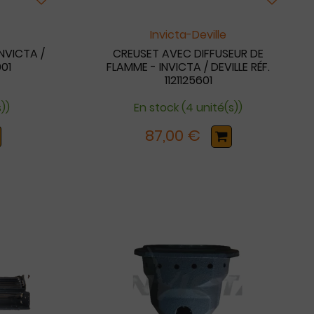
Invicta-Deville
INVICTA /
CREUSET AVEC DIFFUSEUR DE
001
FLAMME - INVICTA / DEVILLE RÉF.
1121125601
s))
En stock (4 unité(s))
87,00 €