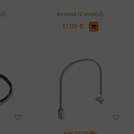
s))
En stock (2 unité(s))
17,00 €
Invicta-Deville