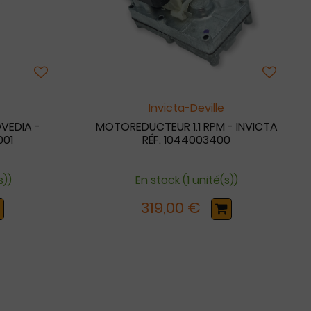
Invicta-Deville
OVEDIA -
MOTOREDUCTEUR 1.1 RPM - INVICTA
001
RÉF. 1044003400
s))
En stock (1 unité(s))
319,00 €