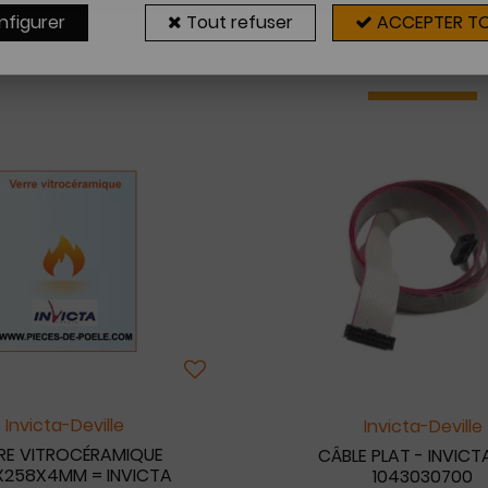
nfigurer
Tout refuser
ACCEPTER T
21 articles sur
21
Invicta-Deville
Invicta-Deville
RE VITROCÉRAMIQUE
CÂBLE PLAT - INVICTA
258X4MM = INVICTA
1043030700