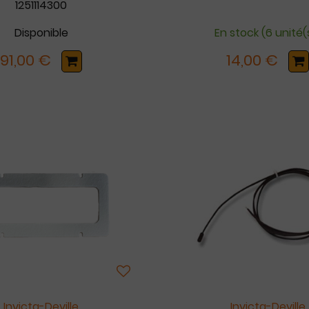
1251114300
Disponible
En stock (6 unité(
91,00 €
14,00 €
Invicta-Deville
Invicta-Deville