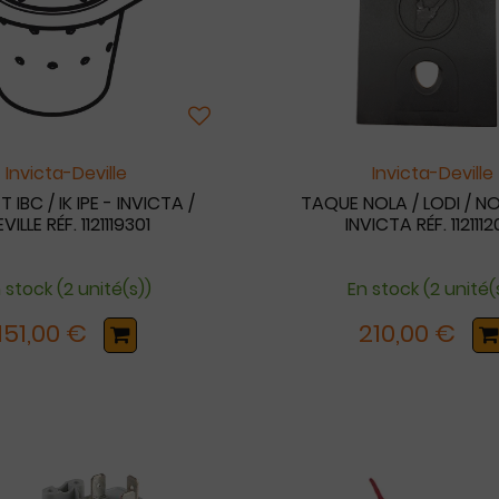
Invicta-Deville
Invicta-Deville
 IBC / IK IPE - INVICTA /
TAQUE NOLA / LODI / N
VILLE RÉF. 1121119301
INVICTA RÉF. 1121112
 stock (2 unité(s))
En stock (2 unité(
151,00 €
210,00 €