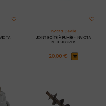
Invicta-Deville
NVICTA
JOINT BOÎTE À FUMÉE - INVICTA
0
RÉF.1090812109
20,00 €