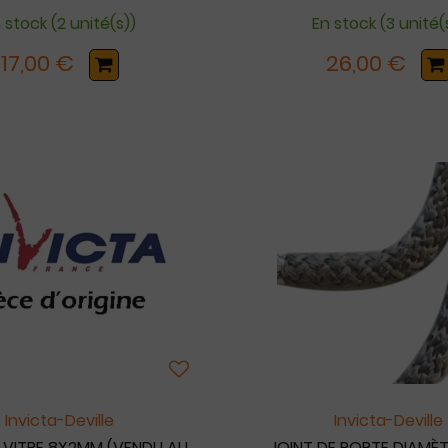
 stock (2 unité(s))
En stock (3 unité(
17,00 €
26,00 €
Invicta-Deville
Invicta-Deville
E VITRE 8X2MM (VENDU AU
JOINT DE PORTE DIAMÈT