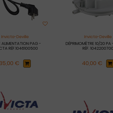
Invicta-Deville
Invicta-Deville
 ALIMENTATION PAG -
DÉPRIMOMÈTRE 10/20 PA 
ICTA RÉF.1046100500
RÉF. 104220070
35,00 €
40,00 €