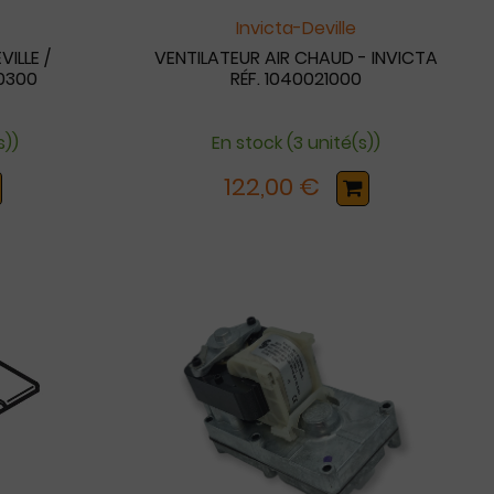
Invicta-Deville
VILLE /
VENTILATEUR AIR CHAUD - INVICTA
00300
RÉF. 1040021000
s))
En stock (3 unité(s))
122,00 €