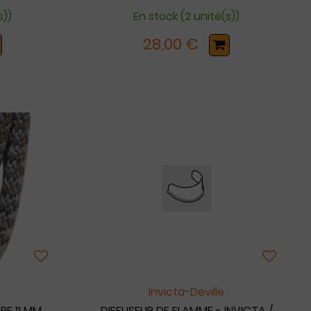
s))
En stock (2 unité(s))
28,00 €
Invicta-Deville
RE 11 MM
DIFFUSEUR DE FLAMME - INVICTA /