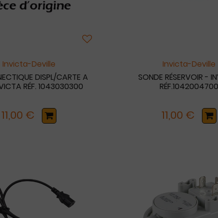
Invicta-Deville
Invicta-Deville
NECTIQUE DISPL/CARTE A
SONDE RÉSERVOIR - I
NVICTA RÉF. 1043030300
RÉF.104200470
11,00 €
11,00 €