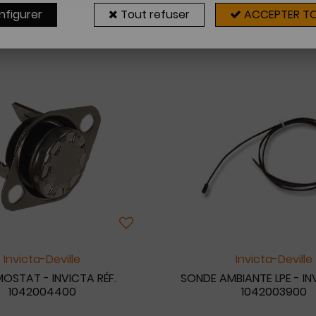
nfigurer
Tout refuser
ACCEPTER T
23 articles sur
2
Invicta-Deville
Invicta-Deville
OSTAT - INVICTA RÉF.
SONDE AMBIANTE LPE - IN
1042004400
1042003900