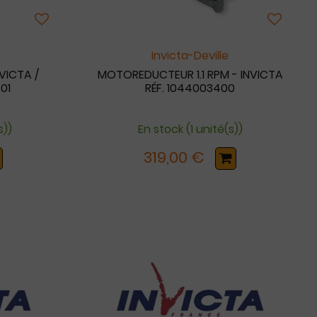
Invicta-Deville
NVICTA /
MOTOREDUCTEUR 1.1 RPM - INVICTA
301
RÉF. 1044003400
s))
En stock (1 unité(s))
319,00 €