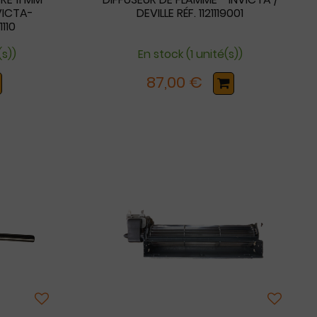
VICTA-
DEVILLE RÉF. 1121119001
1110
(s))
En stock (1 unité(s))
87,00 €