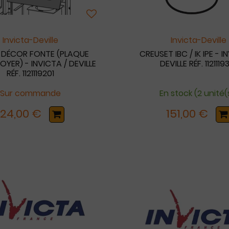
Invicta-Deville
Invicta-Deville
 DÉCOR FONTE (PLAQUE
CREUSET IBC / IK IPE - I
OYER) - INVICTA / DEVILLE
DEVILLE RÉF. 1121119
RÉF. 1121119201
Sur commande
En stock (2 unité(
124,00 €
151,00 €