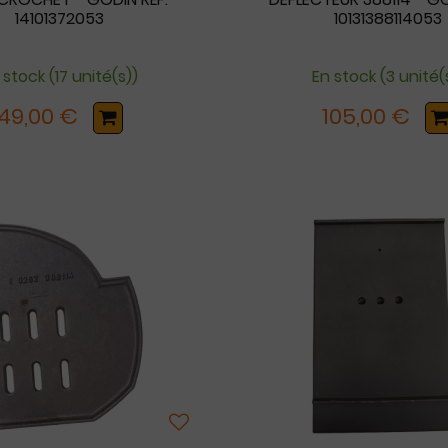
14101372053
10131388114053
 stock (17 unité(s))
En stock (3 unité(
49,00 €
105,00 €