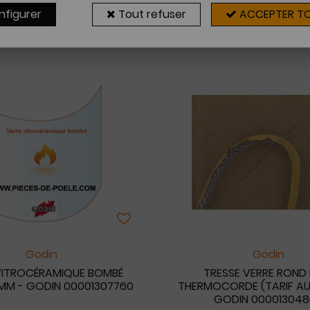
nfigurer
Tout refuser
ACCEPTER T
8 articles sur
8
Godin
Godin
VITROCÉRAMIQUE BOMBÉ
TRESSE VERRE ROND
MM - GODIN 00001307760
THERMOCORDE (TARIF AU
GODIN 00001304