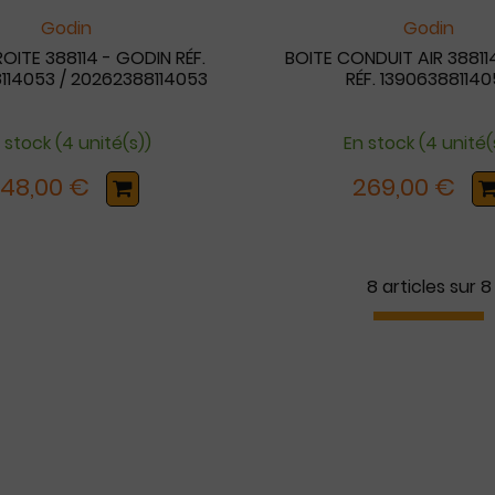
Godin
Godin
ROITE 388114 - GODIN RÉF.
BOITE CONDUIT AIR 38811
114053 / 20262388114053
RÉF. 139063881140
 stock (4 unité(s))
En stock (4 unité(
148,00 €
269,00 €
8 articles sur
8