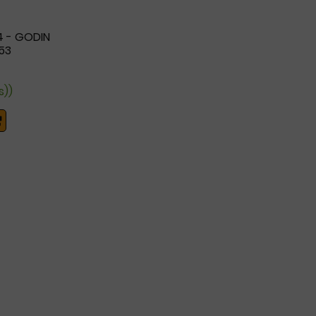
4 - GODIN
53
s))