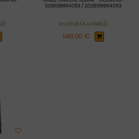
10261388114053 / 20261388114053
s))
En stock (4 unité(s))
148,00 €