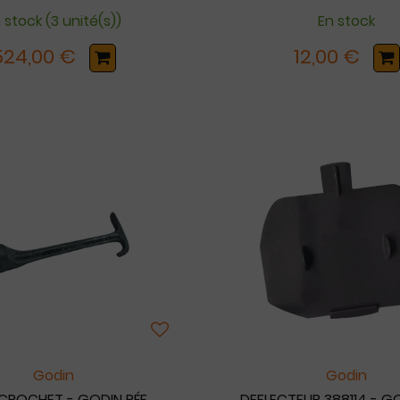
 stock (3 unité(s))
En stock
524,00 €
12,00 €
Godin
Godin
 CROCHET - GODIN RÉF.
DEFLECTEUR 388114 - GO