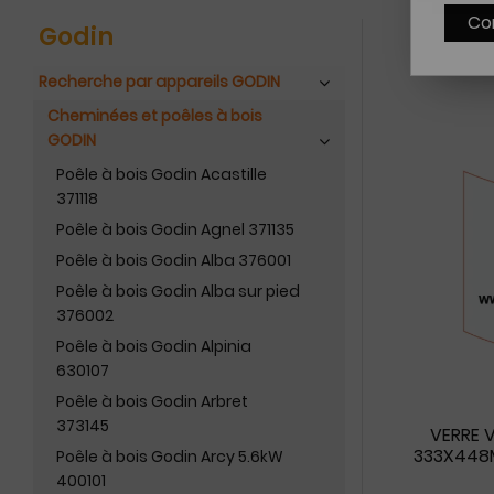
Co
Godin
Recherche par appareils GODIN
Cheminées et poêles à bois
GODIN
Poêle à bois Godin Acastille
371118
Poêle à bois Godin Agnel 371135
Poêle à bois Godin Alba 376001
Poêle à bois Godin Alba sur pied
376002
Poêle à bois Godin Alpinia
630107
Poêle à bois Godin Arbret
373145
VERRE 
333X448
Poêle à bois Godin Arcy 5.6kW
400101