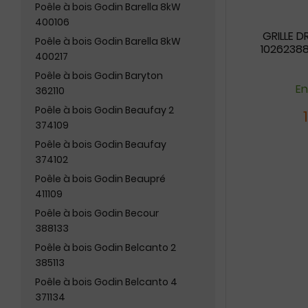
Poêle à bois Godin Barella 8kW
400106
GRILLE D
Poêle à bois Godin Barella 8kW
10262388
400217
Poêle à bois Godin Baryton
En
362110
Poêle à bois Godin Beaufay 2
374109
Poêle à bois Godin Beaufay
374102
Poêle à bois Godin Beaupré
411109
Poêle à bois Godin Becour
388133
Poêle à bois Godin Belcanto 2
385113
Poêle à bois Godin Belcanto 4
371134