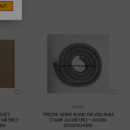
OUT
Godin
 D5/7
TRESSE VERRE ROND D8 Ø10,5MM
 MÈTRE) -
(TARIF AU MÈTRE) - GODIN
860
00001304691