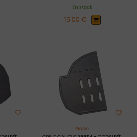
En stock
15,00 €
Godin
DIN RÉF.
GRILLE GAUCHE 388114 - GODIN RÉF.