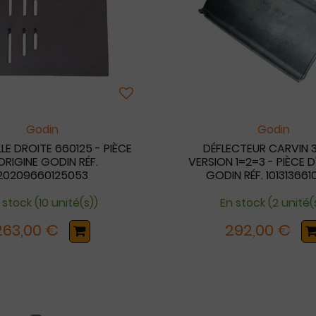
Godin
Godin
LLE DROITE 660125 - PIÈCE
DÉFLECTEUR CARVIN 3
ORIGINE GODIN RÉF.
VERSION 1=2=3 - PIÈCE D
20209660125053
GODIN RÉF. 101313661
 stock (10 unité(s))
En stock (2 unité(
263,00 €
292,00 €