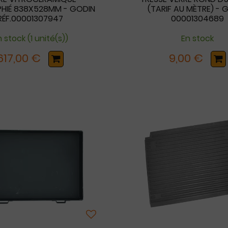
PHIÉ 838X528MM - GODIN
(TARIF AU MÈTRE) - 
RÉF.00001307947
00001304689
 stock (1 unité(s))
En stock
617,00 €
9,00 €