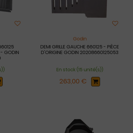
Godin
660125
DEMI GRILLE GAUCHE 660125 - PIÈCE
 - GODIN
D'ORIGINE GODIN 20208660125053
0
s))
En stock (15 unité(s))
263,00 €