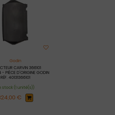
Godin
ECTEUR CARVIN 366101
 - PIÈCE D'ORIGINE GODIN
RÉF. 40131366101
 stock (1 unité(s))
324,00 €