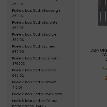
369107
Poêle à bois Godin Biodesign
369102
Poêle à bois Godin Biofonte
369105
Poêle à bois Godin Biostyle
369103
Poêle à bois Godin Borneo
DEMI GRI
680160
D'
Poêle à bois Godin Bosmont
376003
En
Poêle à bois Godin Botanic
630102
Poêle à bois Godin Brimont
410101
Poêle à bois Godin Brive 371120
Poêle à bois Godin Brûlhaut
porte galbée 364102