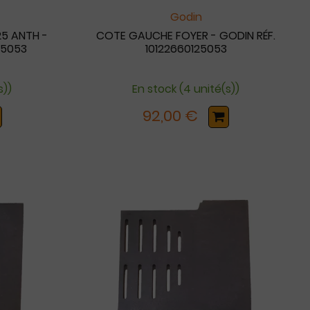
Godin
25 ANTH -
COTE GAUCHE FOYER - GODIN RÉF.
25053
10122660125053
s))
En stock (4 unité(s))
92,00 €