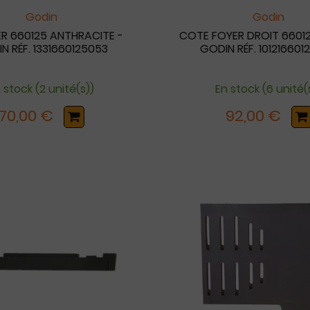
Godin
Godin
ER 660125 ANTHRACITE -
COTE FOYER DROIT 6601
N RÉF. 1331660125053
GODIN RÉF. 101216601
 stock (2 unité(s))
En stock (6 unité(
70,00 €
92,00 €