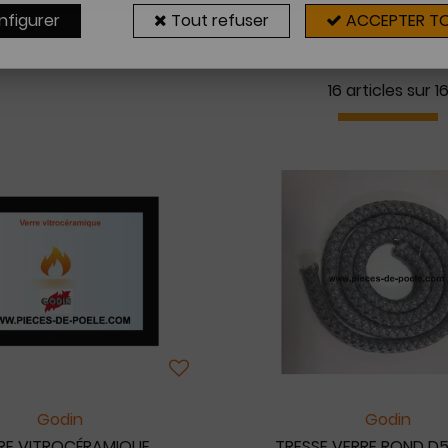
nfigurer
Tout refuser
ACCEPTER T
16 articles sur
1
Godin
Godin
RE VITROCÉRAMIQUE
TRESSE VERRE ROND D