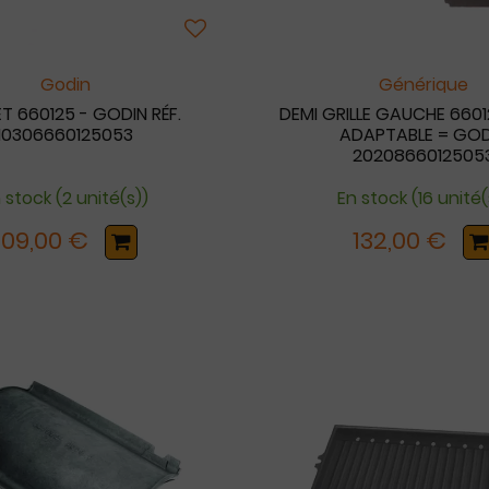
Godin
Générique
T 660125 - GODIN RÉF.
DEMI GRILLE GAUCHE 6601
10306660125053
ADAPTABLE = GOD
2020866012505
 stock (2 unité(s))
En stock (16 unité(
109,00 €
132,00 €