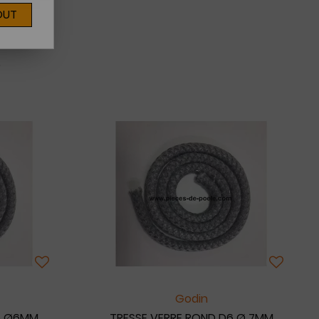
OUT
6
Godin
5 Ø6MM
TRESSE VERRE ROND D6 Ø 7MM