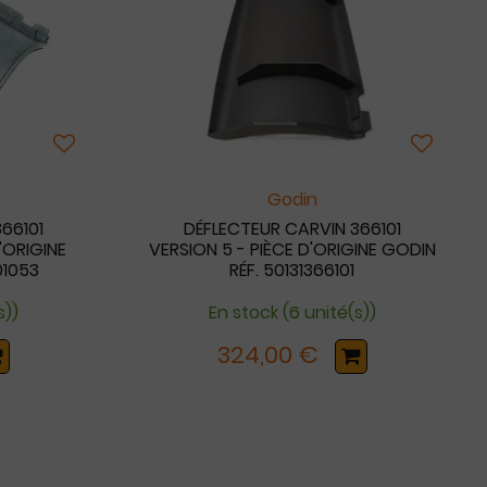
Godin
66101
DÉFLECTEUR CARVIN 366101
'ORIGINE
VERSION 5 - PIÈCE D'ORIGINE GODIN
01053
RÉF. 50131366101
s))
En stock (6 unité(s))
324,00 €