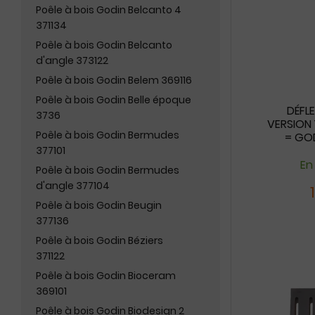
Poêle à bois Godin Belcanto 4
371134
Poêle à bois Godin Belcanto
d'angle 373122
Poêle à bois Godin Belem 369116
Poêle à bois Godin Belle époque
DÉFL
3736
VERSION 
Poêle à bois Godin Bermudes
= GOD
377101
En
Poêle à bois Godin Bermudes
d'angle 377104
Poêle à bois Godin Beugin
377136
Poêle à bois Godin Béziers
371122
Poêle à bois Godin Bioceram
369101
Poêle à bois Godin Biodesign 2