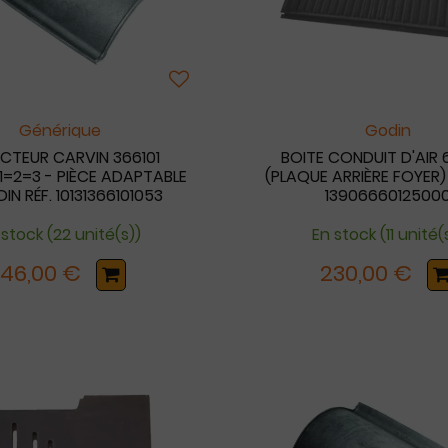
Générique
Godin
ECTEUR CARVIN 366101
BOITE CONDUIT D'AIR 
1=2=3 - PIÈCE ADAPTABLE
(PLAQUE ARRIÈRE FOYER)
IN RÉF. 10131366101053
1390666012500
 stock (22 unité(s))
En stock (11 unité(
146,00 €
230,00 €