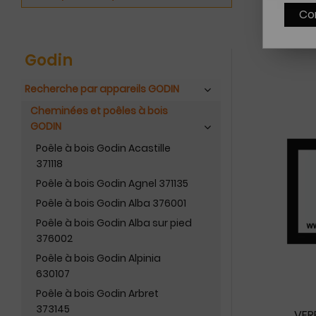
Co
Godin
Recherche par appareils GODIN
Cheminées et poêles à bois
GODIN
Poêle à bois Godin Acastille
371118
Poêle à bois Godin Agnel 371135
Poêle à bois Godin Alba 376001
Poêle à bois Godin Alba sur pied
376002
Poêle à bois Godin Alpinia
630107
Poêle à bois Godin Arbret
373145
VER