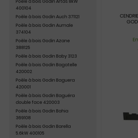
Poêle à bois Godin Artas 8kW
400104
CENDRI
Poêle à bois Godin Auch 371121
GODI
Poêle à bois Godin Aumale
374104
En
Poêle à bois Godin Azane
388125
Poêle à bois Godin Baby 3123
Poêle à bois Godin Bagatelle
420002
Poêle à bois Godin Baguera
420001
Poêle à bois Godin Baguéra
double face 420003
Poêle à bois Godin Bahia
369108
Poêle à bois Godin Barella
5.6kW 400105