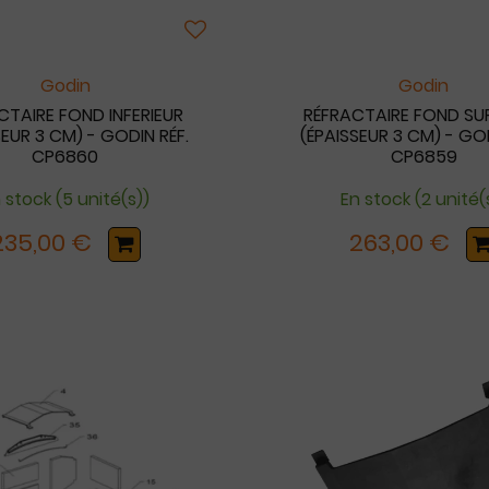
Godin
Godin
CTAIRE FOND INFERIEUR
RÉFRACTAIRE FOND SUP
SEUR 3 CM) - GODIN RÉF.
(ÉPAISSEUR 3 CM) - GOD
CP6860
CP6859
 stock (5 unité(s))
En stock (2 unité(
235,00 €
263,00 €