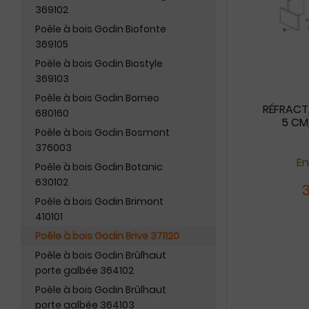
369102
Poêle à bois Godin Biofonte
369105
Poêle à bois Godin Biostyle
369103
Poêle à bois Godin Borneo
RÉFRACTA
680160
5 CM)
Poêle à bois Godin Bosmont
376003
En
Poêle à bois Godin Botanic
630102
Poêle à bois Godin Brimont
410101
Poêle à bois Godin Brive 371120
Poêle à bois Godin Brûlhaut
porte galbée 364102
Poêle à bois Godin Brûlhaut
porte galbée 364103