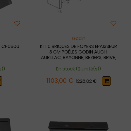
Godin
. CP6806
KIT 6 BRIQUES DE FOYERS ÉPAISSEUR
3 CM POÊLES GODIN AUCH,
AURILLAC, BAYONNE, BEZIERS, BRIVE,
CASTRES, DAX, MIHOT, NARBONNE
s))
En stock (2 unité(s))
1103,00 €
1226,02 €