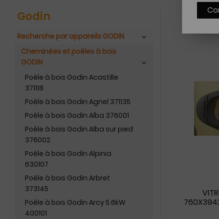
Co
Godin
Recherche par appareils GODIN
Cheminées et poêles à bois
GODIN
Poêle à bois Godin Acastille
371118
Poêle à bois Godin Agnel 371135
Poêle à bois Godin Alba 376001
Poêle à bois Godin Alba sur pied
376002
Poêle à bois Godin Alpinia
630107
Poêle à bois Godin Arbret
373145
VIT
760X394X
Poêle à bois Godin Arcy 5.6kW
400101