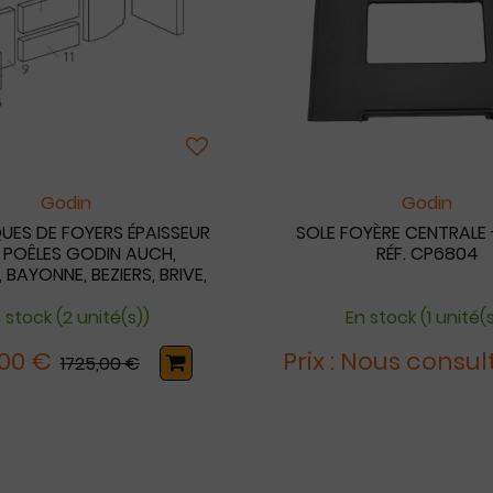
Godin
Godin
QUES DE FOYERS ÉPAISSEUR
SOLE FOYÈRE CENTRALE 
 POÊLES GODIN AUCH,
RÉF. CP6804
 BAYONNE, BEZIERS, BRIVE,
, DAX, MIHOT, NARBONNE
 stock (2 unité(s))
En stock (1 unité(
,00 €
Prix : Nous consul
1725,00 €