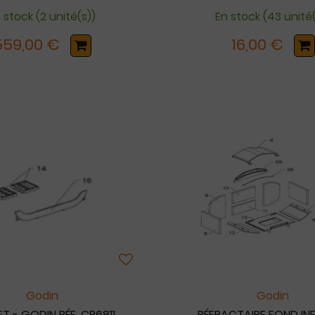
 stock (2 unité(s))
En stock (43 unité(
559,00 €
16,00 €
Godin
Godin
T - GODIN RÉF. CP6811
RÉFRACTAIRE FOND INF