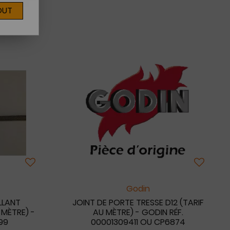
OUT
0
Godin
LLANT
JOINT DE PORTE TRESSE D12 (TARIF
 MÈTRE) -
AU MÈTRE) - GODIN RÉF.
99
00001309411 OU CP6874