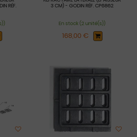
IN RÉF.
3 CM) - GODIN RÉF. CP6862
s))
En stock (2 unité(s))
168,00 €