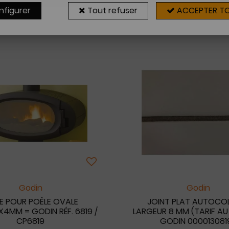
nfigurer
Tout refuser
ACCEPTER T
20 articles sur
2
Godin
Godin
RE POUR POÊLE OVALE
JOINT PLAT AUTOCO
4MM = GODIN RÉF. 6819 /
LARGEUR 8 MM (TARIF AU
CP6819
GODIN 000013081