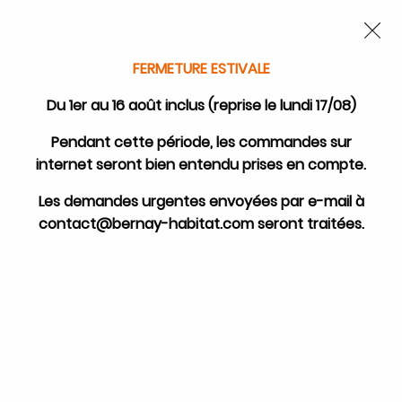
FERMETURE POUR CONGÉS DU 1ER AU 16 AOÛT
-
SERVICE CLIENT
JOIGNABLE DU LUNDI AU VENDREDI DE 10H À 17H AU
Nous autorisez-vous à utiliser
02.32.45.52.60
OU
PAR EMAIL
vos cookies ?
FERMETURE ESTIVALE
0
Ils nous seront utiles pour :
Du 1er au 16 août inclus (reprise le lundi 17/08)
Améliorer l'interface et les fonctionnalités du
Pendant cette période, les commandes sur
site
internet seront bien entendu prises en compte.
Mesurer les campagnes marketing et proposer
Accueil
>
Godin
>
Recherche par appareils GODIN
>
des mises à jour sur nos produits
Cheminées et poêles à bois GODIN
>
Les demandes urgentes envoyées par e-mail à
Poêle à bois Godin Equirre pied tournant 389131
Gérer l'authentification et surveiller les erreurs
contact@bernay-habitat.com seront traitées.
techniques
Pièces détachées poêle à bois
Certains cookies sont nécessaires à des fins techniques, ils sont donc dispensés
Godin Equirre pied tournant
de consentement. D'autres, non obligatoires, peuvent être utilisés pour la
personnalisation des annonces et du contenu, la mesure des annonces et du
389131
contenu, la connaissance de l'audience et le développement de produits, les
données de géolocalisation précises et l'identification par le balayage de
l'appareil, le stockage et/ou l'accès aux informations sur un appareil. Si vous
donnez votre consentement, celui-ci sera valable sur l’ensemble des sous-
domaines de Pièces-de-poêle.com. Vous disposez de la possibilité de retirer
votre consentement à tout moment en cliquant sur le widget en bas à droite de
la page. Pour en savoir plus, consulter notre politique de cookie.
FILTRER