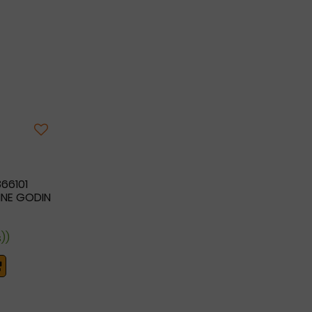
66101
GINE GODIN
s))