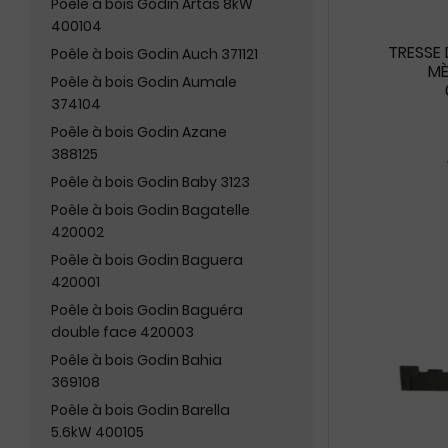
Poêle à bois Godin Artas 8kW
400104
TRESSE 
Poêle à bois Godin Auch 371121
MÈ
Poêle à bois Godin Aumale
374104
Poêle à bois Godin Azane
388125
Poêle à bois Godin Baby 3123
Poêle à bois Godin Bagatelle
420002
Poêle à bois Godin Baguera
420001
Poêle à bois Godin Baguéra
double face 420003
Poêle à bois Godin Bahia
369108
Poêle à bois Godin Barella
5.6kW 400105