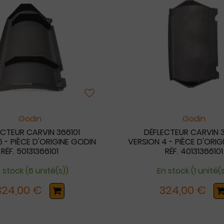
Godin
Godin
ECTEUR CARVIN 366101
DÉFLECTEUR CARVIN 3
 - PIÈCE D'ORIGINE GODIN
VERSION 4 - PIÈCE D'ORI
RÉF. 50131366101
RÉF. 40131366101
 stock (6 unité(s))
En stock (1 unité(
324,00 €
324,00 €