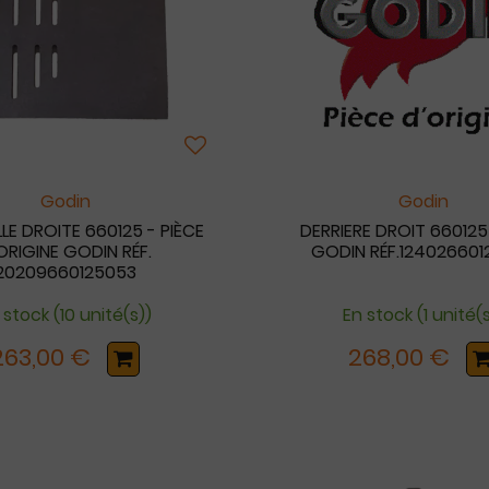
Godin
Godin
LLE DROITE 660125 - PIÈCE
DERRIERE DROIT 660125
ORIGINE GODIN RÉF.
GODIN RÉF.12402660
20209660125053
 stock (10 unité(s))
En stock (1 unité(
263,00 €
268,00 €