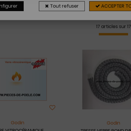
nfigurer
Tout refuser
ACCEPTER T
17 articles sur
17
Godin
Godin
RE VITROCÉRAMIQUE
TRESSE VERRE ROND D