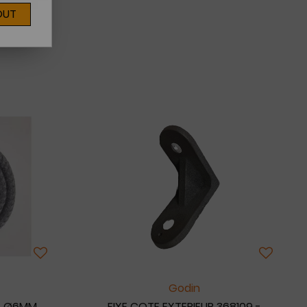
OUT
Godin
5 Ø6MM
FIXE COTE EXTERIEUR 368109 -