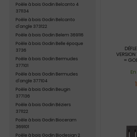
Poêle à bois Godin Belcanto 4
371134
Poêle à bois Godin Belcanto
d'angle 373122
Poêle à bois Godin Belem 369116
Poêle à bois Godin Belle époque
DÉFL
3736
VERSION 
Poêle à bois Godin Bermudes
= GOD
377101
En
Poêle à bois Godin Bermudes
d'angle 377104
Poêle à bois Godin Beugin
377136
Poêle à bois Godin Béziers
371122
Poêle à bois Godin Bioceram
369101
Poêle à bois Godin Biodesign 2