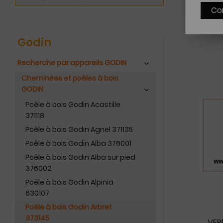
Co
Godin
Recherche par appareils GODIN
Cheminées et poêles à bois
GODIN
Poêle à bois Godin Acastille
371118
Poêle à bois Godin Agnel 371135
Poêle à bois Godin Alba 376001
Poêle à bois Godin Alba sur pied
376002
Poêle à bois Godin Alpinia
630107
Poêle à bois Godin Arbret
373145
VER