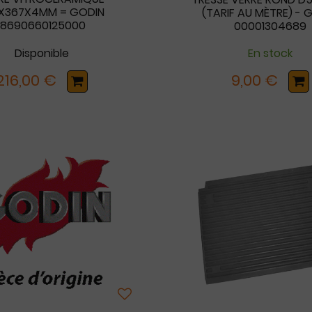
X367X4MM = GODIN
(TARIF AU MÈTRE) - 
18690660125000
00001304689
Disponible
En stock
216,00 €
9,00 €