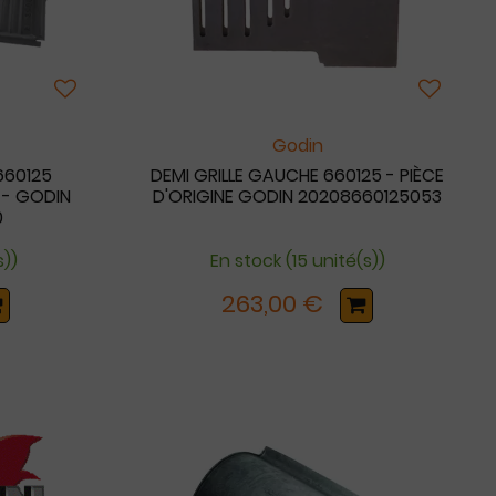
Godin
660125
DEMI GRILLE GAUCHE 660125 - PIÈCE
 - GODIN
D'ORIGINE GODIN 20208660125053
0
s))
En stock (15 unité(s))
263,00 €