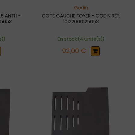
Godin
25 ANTH -
COTE GAUCHE FOYER - GODIN RÉF.
25053
10122660125053
s))
En stock (4 unité(s))
92,00 €