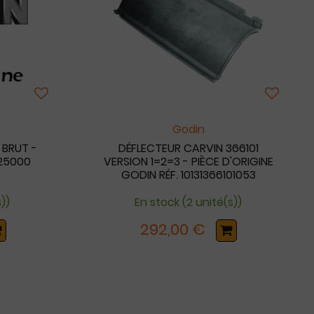
Godin
 BRUT -
DÉFLECTEUR CARVIN 366101
125000
VERSION 1=2=3 - PIÈCE D'ORIGINE
GODIN RÉF. 10131366101053
s))
En stock (2 unité(s))
292,00 €