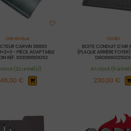
Générique
Godin
ECTEUR CARVIN 366101
BOITE CONDUIT D'AIR 
1=2=3 - PIÈCE ADAPTABLE
(PLAQUE ARRIÈRE FOYER)
IN RÉF. 10131366101053
1390666012500
 stock (22 unité(s))
En stock (11 unité(
146,00 €
230,00 €