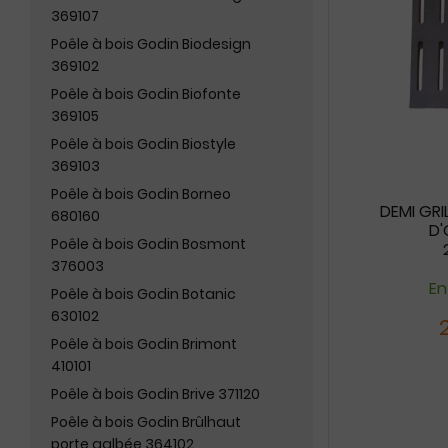
369107
Poêle à bois Godin Biodesign
369102
Poêle à bois Godin Biofonte
369105
Poêle à bois Godin Biostyle
369103
Poêle à bois Godin Borneo
DEMI GRI
680160
D'
Poêle à bois Godin Bosmont
376003
En
Poêle à bois Godin Botanic
630102
Poêle à bois Godin Brimont
410101
Poêle à bois Godin Brive 371120
Poêle à bois Godin Brûlhaut
porte galbée 364102