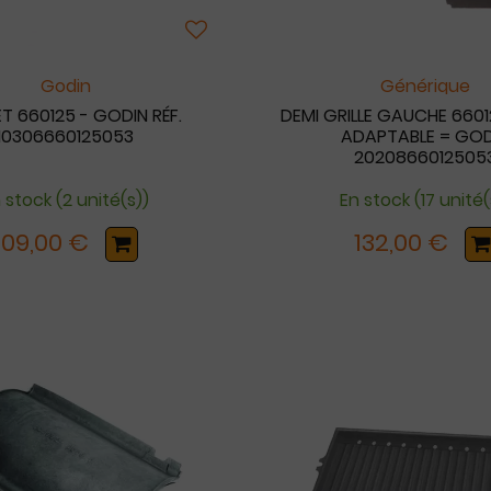
Godin
Générique
T 660125 - GODIN RÉF.
DEMI GRILLE GAUCHE 6601
10306660125053
ADAPTABLE = GOD
2020866012505
 stock (2 unité(s))
En stock (17 unité(
109,00 €
132,00 €