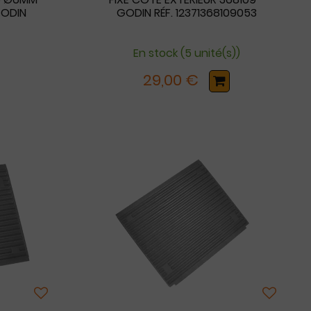
GODIN
GODIN RÉF. 12371368109053
En stock (5 unité(s))
29,00 €