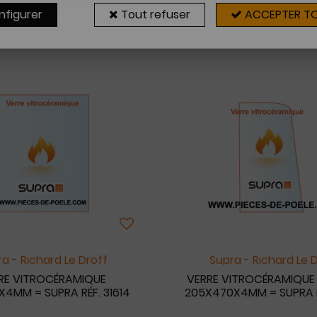
nfigurer
Tout refuser
ACCEPTER T
13 articles sur
13
a - Richard Le Droff
Supra - Richard Le 
RE VITROCÉRAMIQUE
VERRE VITROCÉRAMIQUE
X4MM = SUPRA RÉF. 31614
205X470X4MM = SUPRA RÉ