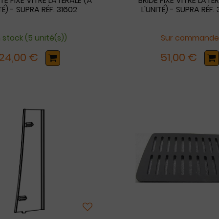
E FIXE VITRE LATÉRALE (À
BRIDE FIXE VITRE LATÉ
TÉ) - SUPRA RÉF. 31602
L'UNITÉ) - SUPRA RÉF.
 stock (5 unité(s))
Sur commande
24,00 €
51,00 €