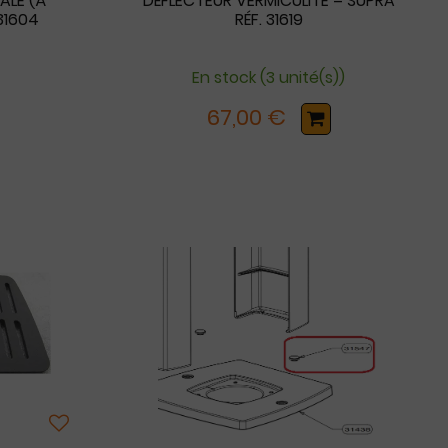
RALE (À
DÉFLECTEUR VERMICULITE = SUPRA
 31604
RÉF. 31619
En stock (3 unité(s))
67,00 €