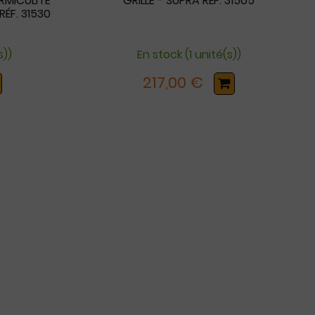
RMICULITE
GRILLE - SUPRA RÉF. 31565
RÉF. 31530
s))
En stock (1 unité(s))
217,00 €