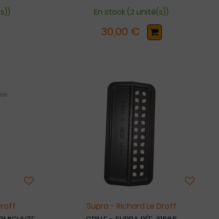
s))
En stock (2 unité(s))
30,00 €
Droff
Supra - Richard Le Droff