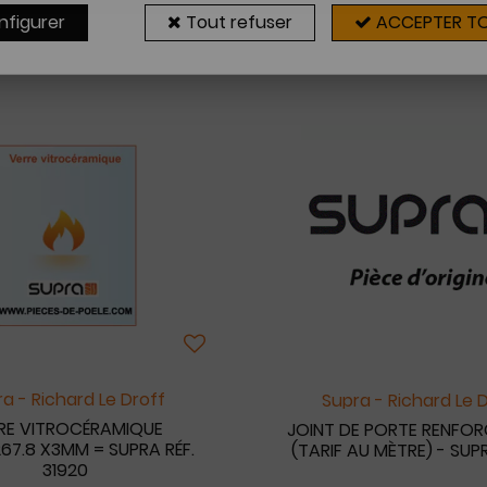
nfigurer
Tout refuser
ACCEPTER T
7 articles sur
7
a - Richard Le Droff
Supra - Richard Le 
RE VITROCÉRAMIQUE
JOINT DE PORTE RENFOR
67.8 X3MM = SUPRA RÉF.
(TARIF AU MÈTRE) - SUP
31920