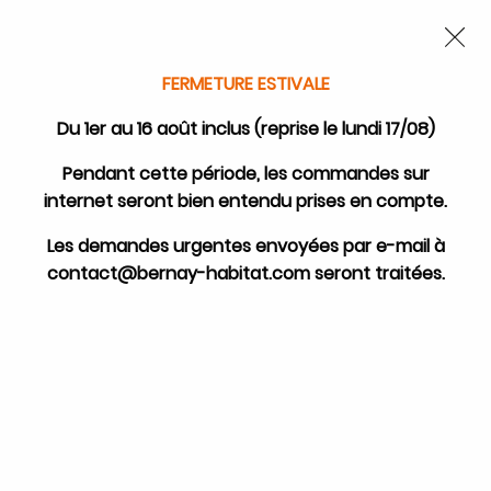
FERMETURE POUR CONGÉS DU 1ER AU 16 AOÛT
-
SERVICE CLIENT
JOIGNABLE DU LUNDI AU VENDREDI DE 10H À 17H AU
Nous autorisez-vous à utiliser
02.32.45.52.60
OU
PAR EMAIL
vos cookies ?
FERMETURE ESTIVALE
0
Ils nous seront utiles pour :
Du 1er au 16 août inclus (reprise le lundi 17/08)
Améliorer l'interface et les fonctionnalités du
Pendant cette période, les commandes sur
site
internet seront bien entendu prises en compte.
Mesurer les campagnes marketing et proposer
Accueil
>
Supra
>
Recherche par appareils SUPRA
>
Poêles à bois SUPRA
des mises à jour sur nos produits
>
Poêle à bois Supra Everest
Les demandes urgentes envoyées par e-mail à
Gérer l'authentification et surveiller les erreurs
contact@bernay-habitat.com seront traitées.
Pièces détachées poêle à bois
techniques
Supra Everest
Certains cookies sont nécessaires à des fins techniques, ils sont donc dispensés
de consentement. D'autres, non obligatoires, peuvent être utilisés pour la
personnalisation des annonces et du contenu, la mesure des annonces et du
contenu, la connaissance de l'audience et le développement de produits, les
données de géolocalisation précises et l'identification par le balayage de
l'appareil, le stockage et/ou l'accès aux informations sur un appareil. Si vous
donnez votre consentement, celui-ci sera valable sur l’ensemble des sous-
FILTRER
domaines de Pièces-de-poêle.com. Vous disposez de la possibilité de retirer
votre consentement à tout moment en cliquant sur le widget en bas à droite de
la page. Pour en savoir plus, consulter notre politique de cookie.
20 articles sur
20