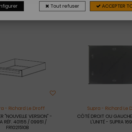
nfigurer
Tout refuser
ACCEPTER T
5 articles sur
5
a - Richard Le Droff
Supra - Richard Le 
R "NOUVELLE VERSION" -
CÔTÉ DROIT OU GAUCHE
 RÉF. 40155 / 09951 /
L'UNITÉ - SUPRA 16
FR1021510B