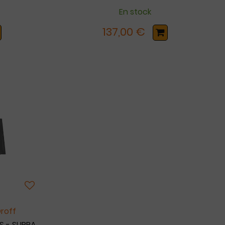
En stock
137,00 €
Droff
S - SUPRA