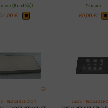
 stock (5 unité(s))
En stock
64,00 €
90,00 €
a - Richard Le Droff
Supra - Richard Le 
UR COMPLET VERMICULITE
SOLE FONTE GRILLE BÛCHE