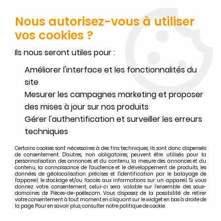
FERMETURE POUR CONGÉS DU 1ER AU 16 AOÛT
-
SERVICE CLIENT
JOIGNABLE DU LUNDI AU VENDREDI DE 10H À 17H AU
Nous autorisez-vous à utiliser
02.32.45.52.60
OU
PAR EMAIL
vos cookies ?
0
Ils nous seront utiles pour :
Améliorer l'interface et les fonctionnalités du
site
Mesurer les campagnes marketing et proposer
Accueil
>
Godin
>
Recherche par appareils GODIN
>
des mises à jour sur nos produits
Foyers et inserts à bois GODIN
>
Foyer / insert à bois Godin 660136
Gérer l'authentification et surveiller les erreurs
Pièces détachées foyer / insert à
techniques
bois Godin 660136
Certains cookies sont nécessaires à des fins techniques, ils sont donc dispensés
de consentement. D'autres, non obligatoires, peuvent être utilisés pour la
personnalisation des annonces et du contenu, la mesure des annonces et du
contenu, la connaissance de l'audience et le développement de produits, les
données de géolocalisation précises et l'identification par le balayage de
l'appareil, le stockage et/ou l'accès aux informations sur un appareil. Si vous
donnez votre consentement, celui-ci sera valable sur l’ensemble des sous-
FILTRER
domaines de Pièces-de-poêle.com. Vous disposez de la possibilité de retirer
votre consentement à tout moment en cliquant sur le widget en bas à droite de
la page. Pour en savoir plus, consulter notre politique de cookie.
18 articles sur
18