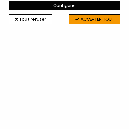
Configurer
Tout refuser
ACCEPTER TOUT
Godin
VERRE VITROCÉRAMIQUE SÉRIGRAPHIÉ
838X528MM - GODIN RÉF.00001307947
En stock (1 unité(s))