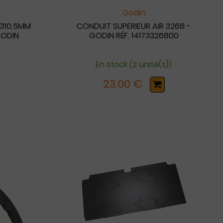
Godin
 Ø10,5MM
CONDUIT SUPERIEUR AIR 3268 -
GODIN
GODIN RÉF. 14173326800
En stock (2 unité(s))
23,00 €