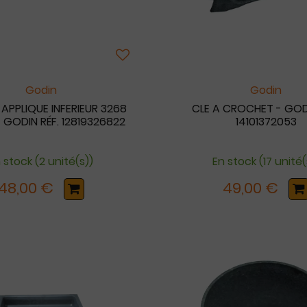
Godin
Godin
APPLIQUE INFERIEUR 3268
CLE A CROCHET - GODI
 GODIN RÉF. 12819326822
14101372053
 stock (2 unité(s))
En stock (17 unité(
48,00 €
49,00 €