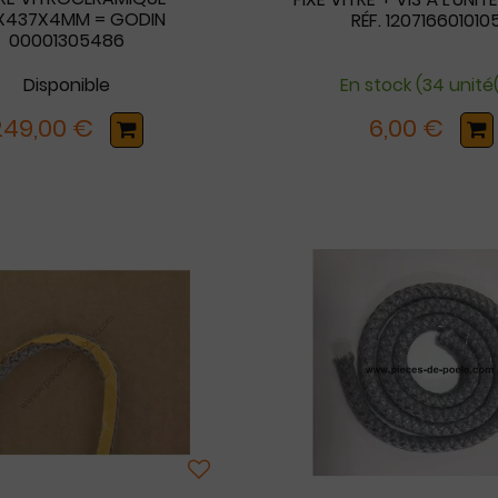
X437X4MM = GODIN
RÉF. 120716601010
00001305486
Disponible
En stock (34 unité(
249,00 €
6,00 €