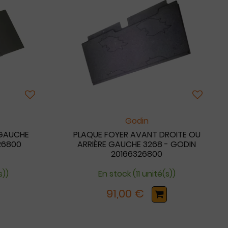
Godin
 GAUCHE
PLAQUE FOYER AVANT DROITE OU
26800
ARRIÈRE GAUCHE 3268 - GODIN
20166326800
s))
En stock (11 unité(s))
91,00 €