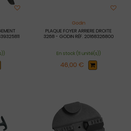
Godin
GEMENT
PLAQUE FOYER ARRIERE DROITE
839325811
3268 - GODIN RÉF. 20168326800
s))
En stock (11 unité(s))
46,00 €