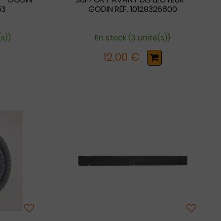
53
GODIN RÉF. 10129326800
s))
En stock (3 unité(s))
12,00 €