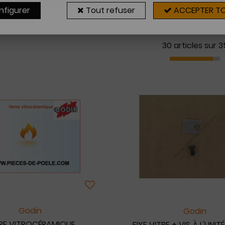
nfigurer
Tout refuser
ACCEPTER T
30 articles sur
3
Godin
Godin
RE VITROCÉRAMIQUE
FIXE VITRE + VIS À L'UNIT