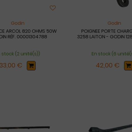
Godin
Godin
NCE ARCOL 820 OHMS 50W
POIGNEE PORTE CHAR
DIN RÉF. 00001304788
3258 LAITON - GODIN 12
 stock (2 unité(s))
En stock (6 unité(
33,00 €
42,00 €