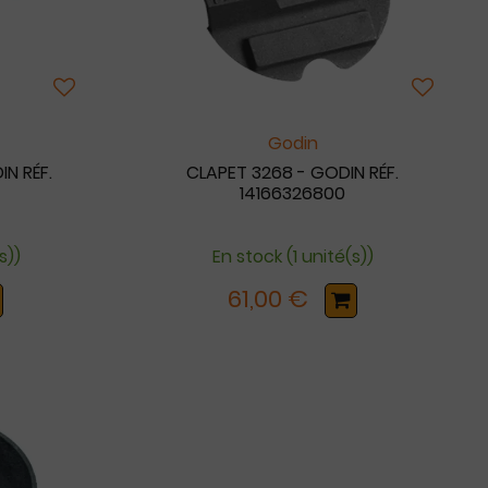
Godin
N RÉF.
CLAPET 3268 - GODIN RÉF.
14166326800
s))
En stock (1 unité(s))
61,00 €