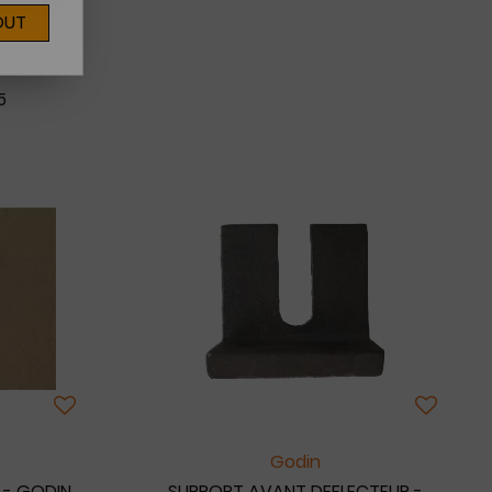
OUT
5
Godin
É - GODIN
SUPPORT AVANT DEFLECTEUR -