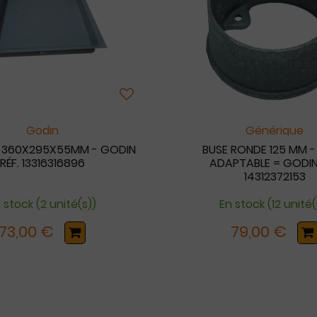
Godin
Générique
R 360X295X55MM - GODIN
BUSE RONDE 125 MM -
RÉF. 13316316896
ADAPTABLE = GODIN 
14312372153
 stock (2 unité(s))
En stock (12 unité(
73,00 €
79,00 €