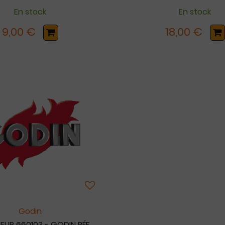
En stock
En stock
9,00 €
18,00 €
Godin
EUR 660103 - GODIN RÉF.