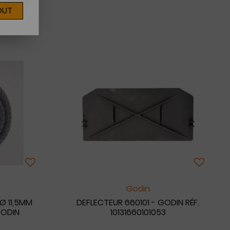
OUT
Godin
Ø 11,5MM
DEFLECTEUR 660101 - GODIN RÉF.
GODIN
10131660101053