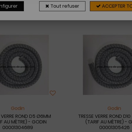
nfigurer
Tout refuser
ACCEPTER T
4 articles sur
4
Godin
Godin
E VERRE ROND D5 Ø6MM
TRESSE VERRE ROND D10 
IF AU MÈTRE) - GODIN
(TARIF AU MÈTRE) - 
00001304689
00001305426