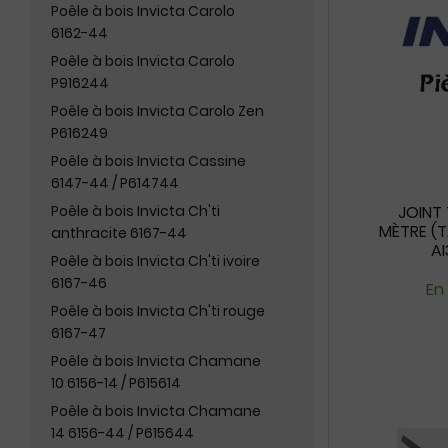
Poêle à bois Invicta Carolo
6162-44
Poêle à bois Invicta Carolo
P916244
Poêle à bois Invicta Carolo Zen
P616249
Poêle à bois Invicta Cassine
6147-44 / P614744
Poêle à bois Invicta Ch'ti
JOINT
MÈTRE (T
anthracite 6167-44
AI
Poêle à bois Invicta Ch'ti ivoire
6167-46
En
Poêle à bois Invicta Ch'ti rouge
6167-47
Poêle à bois Invicta Chamane
10 6156-14 / P615614
Poêle à bois Invicta Chamane
14 6156-44 / P615644