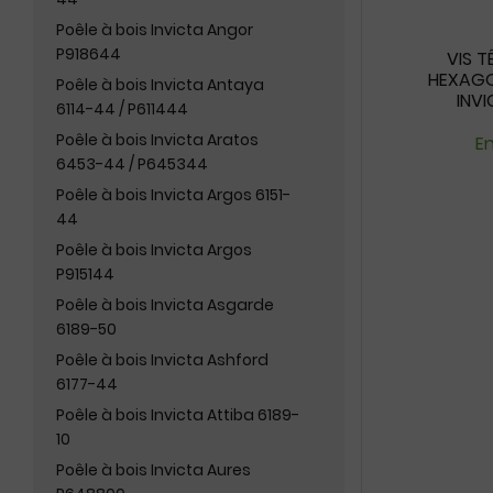
Poêle à bois Invicta Angor
P918644
VIS T
HEXAGO
Poêle à bois Invicta Antaya
INV
6114-44 / P611444
Poêle à bois Invicta Aratos
En
6453-44 / P645344
Poêle à bois Invicta Argos 6151-
44
Poêle à bois Invicta Argos
P915144
Poêle à bois Invicta Asgarde
6189-50
Poêle à bois Invicta Ashford
6177-44
Poêle à bois Invicta Attiba 6189-
10
Poêle à bois Invicta Aures