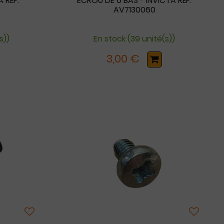
 RÉF.
ECROU DE 6 BAS - INVICTA RÉF.
AV7130060
s))
En stock (39 unité(s))
3,00 €