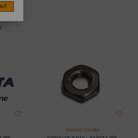
OUT
7
Invicta-Deville