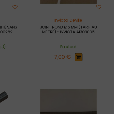
Invicta-Deville
NITÉ SANS
JOINT ROND Ø5 MM (TARIF AU
S700262
MÈTRE) - INVICTA AI303005
s))
En stock
7,00 €