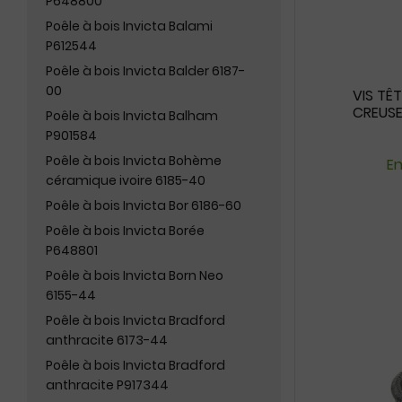
P648800
Poêle à bois Invicta Balami
P612544
Poêle à bois Invicta Balder 6187-
00
VIS TÊ
CREUSE
Poêle à bois Invicta Balham
P901584
Poêle à bois Invicta Bohème
En
céramique ivoire 6185-40
Poêle à bois Invicta Bor 6186-60
Poêle à bois Invicta Borée
P648801
Poêle à bois Invicta Born Neo
6155-44
Poêle à bois Invicta Bradford
anthracite 6173-44
Poêle à bois Invicta Bradford
anthracite P917344