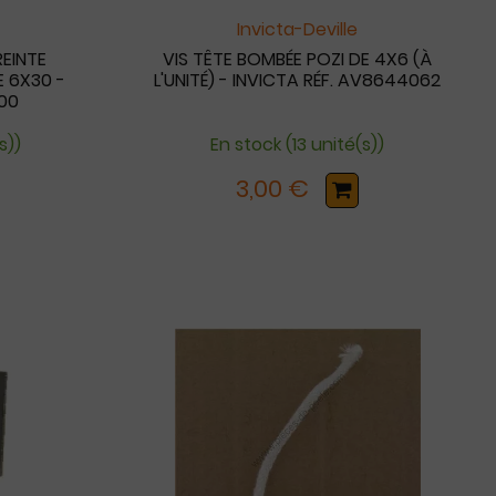
Invicta-Deville
REINTE
VIS TÊTE BOMBÉE POZI DE 4X6 (À
 6X30 -
L'UNITÉ) - INVICTA RÉF. AV8644062
00
s))
En stock (13 unité(s))
3,00 €