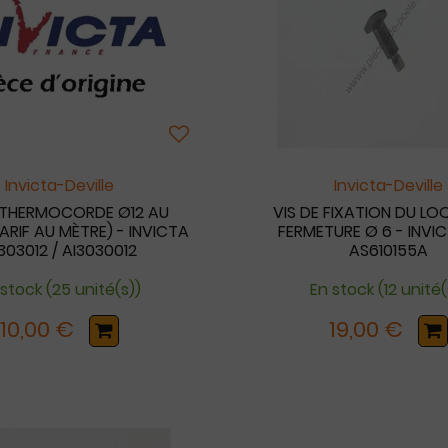
Invicta-Deville
Invicta-Deville
 THERMOCORDE Ø12 AU
VIS DE FIXATION DU LO
ARIF AU MÈTRE) - INVICTA
FERMETURE Ø 6 - INVIC
303012 / AI3030012
AS610155A
 stock (25 unité(s))
En stock (12 unité(
10,00 €
19,00 €