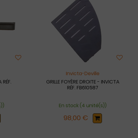
Invicta-Deville
 RÉF.
GRILLE FOYÈRE DROITE - INVICTA
RÉF. FB610587
s))
En stock (4 unité(s))
98,00 €