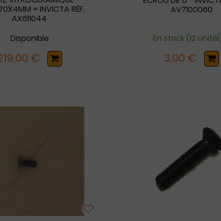
ECROU DE 6 - INVICTA
0X4MM = INVICTA RÉF.
AV7100060
AX611044
Disponible
En stock (12 unité(
219,00 €
3,00 €