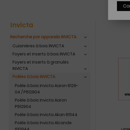
Co
Invicta
Recherche par appareils INVICTA
Cuisinières à bois INVICTA
Foyers et inserts à bois INVICTA
Foyers et inserts à granulés
INVICTA
Poêles à bois INVICTA
Poêle à bois Invicta Aaron 6129-
04 / P612904
Poêle à bois Invicta Aaron
P912904
Poêle à bois Invicta Akan 611144
Poêle à bois Invicta Alcande
610944
VER