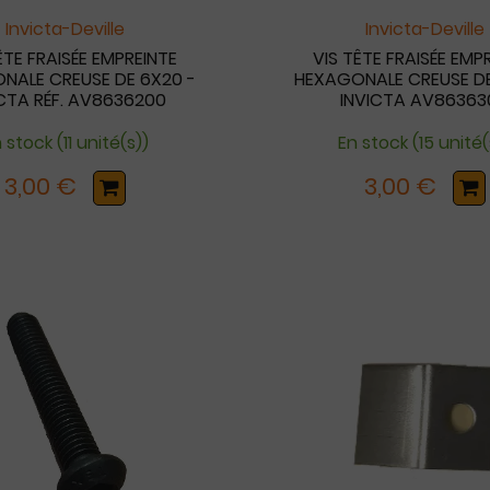
Invicta-Deville
Invicta-Deville
ÊTE FRAISÉE EMPREINTE
VIS TÊTE FRAISÉE EMP
NALE CREUSE DE 6X20 -
HEXAGONALE CREUSE DE
ICTA RÉF. AV8636200
INVICTA AV86363
 stock (11 unité(s))
En stock (15 unité(
3,00 €
3,00 €