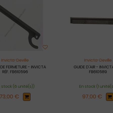
Invicta-Deville
Invicta-Deville
DE FERMETURE - INVICTA
GUIDE D'AIR - INVICTA
RÉF. FB610596
FB610589
 stock (6 unité(s))
En stock (1 unité(
73,00 €
97,00 €