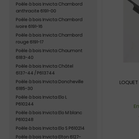
Poêle à bois Invicta Chambord
anthracite 6191-00
Poêle à bois Invicta Chambord
ivoire 6191-16
Poêle à bois Invicta Chambord
rouge 6191-17
Poêle à bois Invicta Chaumont
6183-40
Poêle à bois Invicta Châtel
6137-44 / P613744
Poêle à bois Invicta Doncheville
LOQUET 
6185-30
Poêle à bois Invicta Elo L
P610244
En
Poêle à bois Invicta Elo M blanc
P610248
Poêle à bois Invicta Elo S P610214
Poêle à bois Invicta Elton 6127-