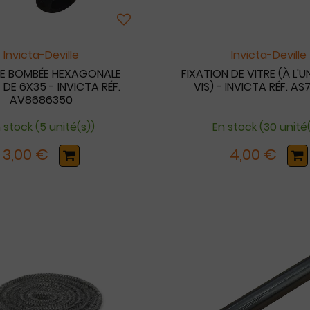
Invicta-Deville
Invicta-Deville
TE BOMBÉE HEXAGONALE
FIXATION DE VITRE (À L'U
 DE 6X35 - INVICTA RÉF.
VIS) - INVICTA RÉF. A
AV8686350
 stock (5 unité(s))
En stock (30 unité(
3,00 €
4,00 €