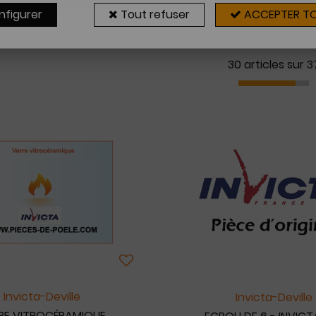
nfigurer
Tout refuser
ACCEPTER T
30 articles sur
3
Invicta-Deville
Invicta-Deville
RE VITROCÉRAMIQUE