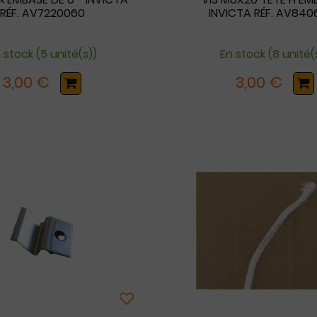
RÉF. AV7220060
INVICTA RÉF. AV840
 stock (5 unité(s))
En stock (8 unité(
3,00 €
3,00 €