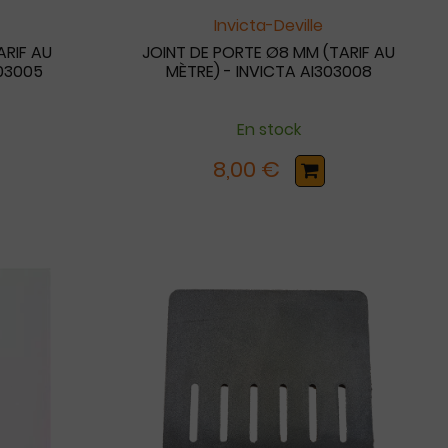
Invicta-Deville
ARIF AU
JOINT DE PORTE Ø8 MM (TARIF AU
303005
MÈTRE) - INVICTA AI303008
En stock
8,00 €