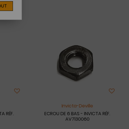
OUT
3
Invicta-Deville
TA RÉF.
ECROU DE 6 BAS - INVICTA RÉF.
AV7130060