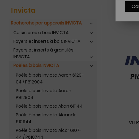
Co
Invicta
Recherche par appareils INVICTA
Cuisinières à bois INVICTA
Foyers et inserts à bois INVICTA
Foyers et inserts à granulés
INVICTA
Poêles à bois INVICTA
Poêle à bois Invicta Aaron 6129-
04 / P612904
Poêle à bois Invicta Aaron
P912904
Poêle à bois Invicta Akan 611144
Poêle à bois Invicta Alcande
610944
VITR
Poêle à bois Invicta Alcor 6107-
44 / P610744