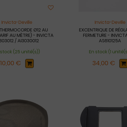
Invicta-Deville
Invicta-Deville
 THERMOCORDE Ø12 AU
EXCENTRIQUE DE RÉGL
ARIF AU MÈTRE) - INVICTA
FERMETURE - INVICTA
303012 / AI3030012
AS610125A
 stock (25 unité(s))
En stock (1 unité(
10,00 €
34,00 €