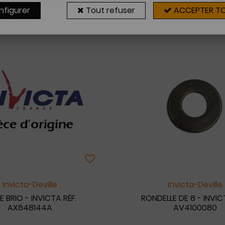
nfigurer
Tout refuser
ACCEPTER T
23 articles sur
2
Invicta-Deville
Invicta-Deville
E BRIO - INVICTA RÉF.
RONDELLE DE 8 - INVIC
AX648144A
AV4100080