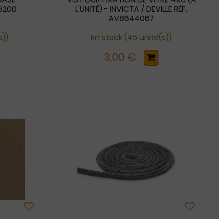
6200
L'UNITÉ) - INVICTA / DEVILLE RÉF.
AV8644067
s))
En stock (45 unité(s))
3,00 €