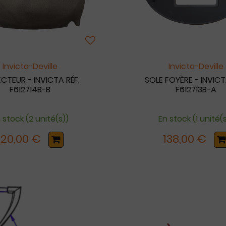
Invicta-Deville
Invicta-Deville
ECTEUR - INVICTA RÉF.
SOLE FOYÈRE - INVICT
F612714B-B
F612713B-A
 stock (2 unité(s))
En stock (1 unité(
120,00 €
138,00 €