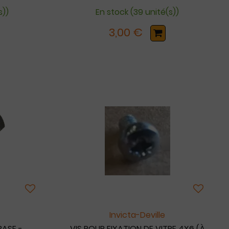
s))
En stock (39 unité(s))
3,00 €
Invicta-Deville
BASE -
VIS POUR FIXATION DE VITRE 4X6 (À