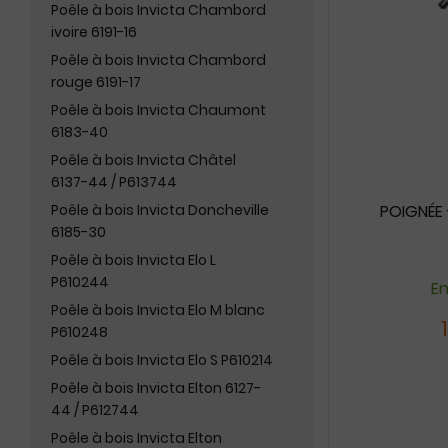
Poêle à bois Invicta Chambord
ivoire 6191-16
Poêle à bois Invicta Chambord
rouge 6191-17
Poêle à bois Invicta Chaumont
6183-40
Poêle à bois Invicta Châtel
6137-44 / P613744
Poêle à bois Invicta Doncheville
POIGNÉE 
6185-30
Poêle à bois Invicta Elo L
P610244
En
Poêle à bois Invicta Elo M blanc
P610248
Poêle à bois Invicta Elo S P610214
Poêle à bois Invicta Elton 6127-
44 / P612744
Poêle à bois Invicta Elton