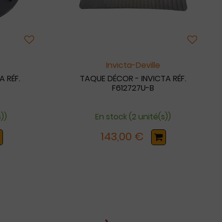
Invicta-Deville
A RÉF.
TAQUE DÉCOR - INVICTA RÉF.
F612727U-B
s))
En stock (2 unité(s))
143,00 €