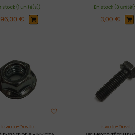
 stock (1 unité(s))
En stock (3 unité(
196,00 €
3,00 €
Invicta-Deville
Invicta-Deville
 EMBASE DE 6 - INVICTA
VIS M6X20 TÊTE H EM