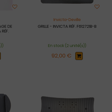
Invicta-Deville
AGE DE
GRILLE - INVICTA RÉF. F612721B-B
 RÉF.
s))
En stock (2 unité(s))
92,00 €