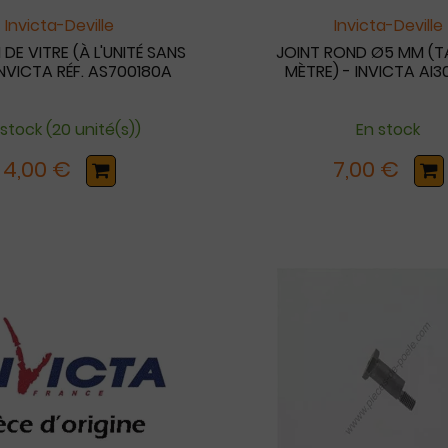
Invicta-Deville
Invicta-Deville
 DE VITRE (À L'UNITÉ SANS
JOINT ROND Ø5 MM (T
 INVICTA RÉF. AS700180A
MÈTRE) - INVICTA AI
 stock (20 unité(s))
En stock
4,00 €
7,00 €