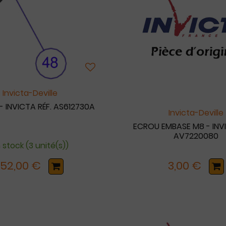
Invicta-Deville
- INVICTA RÉF. AS612730A
Invicta-Deville
ECROU EMBASE M8 - INVI
AV7220080
 stock (3 unité(s))
152,00 €
3,00 €