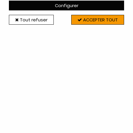
Configurer
20 articles sur
20
Tout refuser
ACCEPTER TOUT
Invicta-Deville
VITRE BRIO - INVICTA RÉF. AX648144A