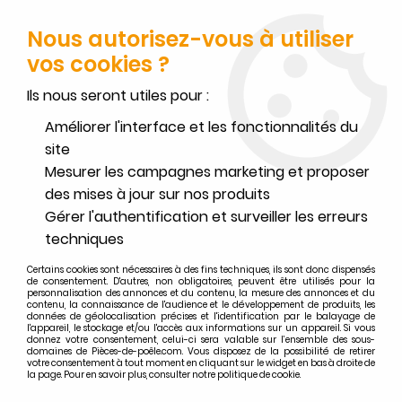
FERMETURE POUR CONGÉS DU 1ER AU 16 AOÛT
-
SERVICE CLIENT
JOIGNABLE DU LUNDI AU VENDREDI DE 10H À 17H AU
Nous autorisez-vous à utiliser
02.32.45.52.60
OU
PAR EMAIL
vos cookies ?
0
Ils nous seront utiles pour :
Améliorer l'interface et les fonctionnalités du
site
Mesurer les campagnes marketing et proposer
Accueil
>
Invicta
>
Recherche par appareils INVICTA
>
des mises à jour sur nos produits
Poêles à bois INVICTA
>
Poêle à bois Invicta Brio sur 3 pieds P648144
Gérer l'authentification et surveiller les erreurs
Pièces détachées poêle à bois
techniques
Invicta Brio sur 3 pieds P648144
Certains cookies sont nécessaires à des fins techniques, ils sont donc dispensés
de consentement. D'autres, non obligatoires, peuvent être utilisés pour la
personnalisation des annonces et du contenu, la mesure des annonces et du
contenu, la connaissance de l'audience et le développement de produits, les
648144 / 6481-44 / P648144
données de géolocalisation précises et l'identification par le balayage de
l'appareil, le stockage et/ou l'accès aux informations sur un appareil. Si vous
donnez votre consentement, celui-ci sera valable sur l’ensemble des sous-
domaines de Pièces-de-poêle.com. Vous disposez de la possibilité de retirer
votre consentement à tout moment en cliquant sur le widget en bas à droite de
la page. Pour en savoir plus, consulter notre politique de cookie.
FILTRER