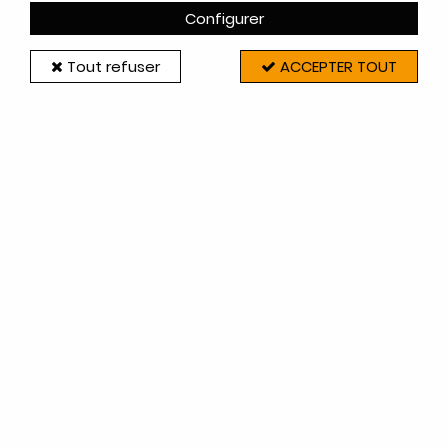
Configurer
25 articles sur
25
Tout refuser
ACCEPTER TOUT
Invicta-Deville
VERRE VITROCÉRAMIQUE - DEVILLE RÉF.
P0051784