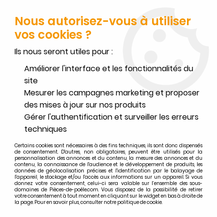
FERMETURE POUR CONGÉS DU 1ER AU 16 AOÛT
-
SERVICE CLIENT
JOIGNABLE DU LUNDI AU VENDREDI DE 10H À 17H AU
Nous autorisez-vous à utiliser
02.32.45.52.60
OU
PAR EMAIL
vos cookies ?
0
Ils nous seront utiles pour :
Améliorer l'interface et les fonctionnalités du
site
Mesurer les campagnes marketing et proposer
Accueil
>
Deville
>
Recherche par appareils DEVILLE
>
des mises à jour sur nos produits
Foyers et inserts à bois DEVILLE
>
Foyer / insert à bois Deville C07925.PT06 Bijou C71 turbo
Gérer l'authentification et surveiller les erreurs
techniques
Pièces détachées foyer / insert à
Certains cookies sont nécessaires à des fins techniques, ils sont donc dispensés
bois Deville C07925.PT06 Bijou
de consentement. D'autres, non obligatoires, peuvent être utilisés pour la
personnalisation des annonces et du contenu, la mesure des annonces et du
C71 turbo
contenu, la connaissance de l'audience et le développement de produits, les
données de géolocalisation précises et l'identification par le balayage de
l'appareil, le stockage et/ou l'accès aux informations sur un appareil. Si vous
donnez votre consentement, celui-ci sera valable sur l’ensemble des sous-
domaines de Pièces-de-poêle.com. Vous disposez de la possibilité de retirer
votre consentement à tout moment en cliquant sur le widget en bas à droite de
la page. Pour en savoir plus, consulter notre politique de cookie.
FILTRER