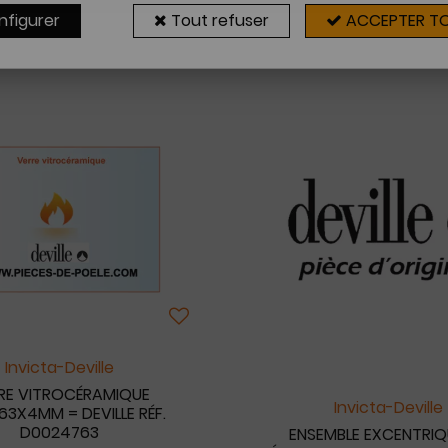
nfigurer
Tout refuser
ACCEPTER T
12 articles sur
12
Invicta-Deville
RE VITROCÉRAMIQUE
Invicta-Deville
63X4MM = DEVILLE RÉF.
D0024763
ENSEMBLE EXCENTRIQ