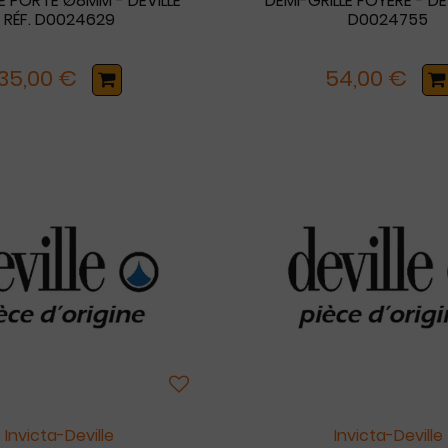
E PORTE Ø8MM - DEVILLE
DEMI-GRILLE FOYÈRE - DEV
RÉF. D0024629
D0024755
35,00 €
54,00 €
Invicta-Deville
Invicta-Deville