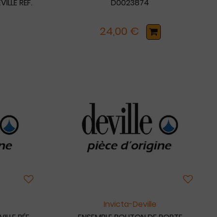
ILLE RÉF.
D0023874
24,00 €
Invicta-Deville