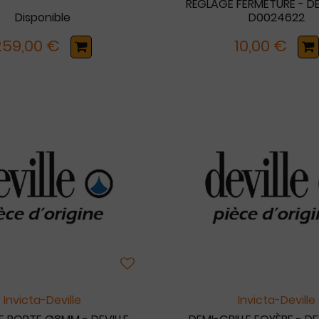
RÉGLAGE FERMETURE - DEV
Disponible
D0024622
259,00 €
10,00 €
Invicta-Deville
Invicta-Deville