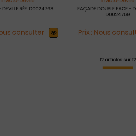
Invicta-Deville
Invicta-Deville
 DEVILLE RÉF. D0024768
FAÇADE DOUBLE FACE - DE
D0024769
 Nous consulter
Prix : Nous consul
12 articles sur
12