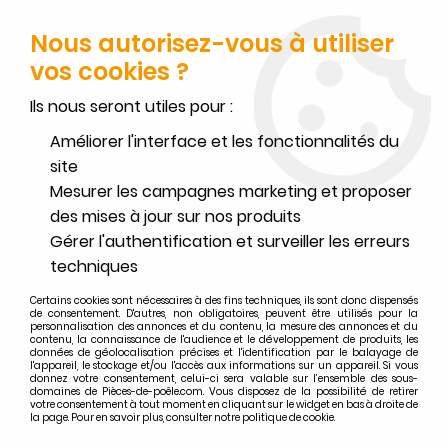
FERMETURE POUR CONGÉS DU 1ER AU 16 AOÛT
-
SERVICE CLIENT
JOIGNABLE DU LUNDI AU VENDREDI DE 10H À 17H AU
Nous autorisez-vous à utiliser
02.32.45.52.60
OU
PAR EMAIL
vos cookies ?
0
Ils nous seront utiles pour :
Améliorer l'interface et les fonctionnalités du
site
Mesurer les campagnes marketing et proposer
Accueil
>
Deville
>
Recherche par appareils DEVILLE
>
des mises à jour sur nos produits
Foyers et inserts à bois DEVILLE
>
Foyer / insert à bois Deville C07905.PT Chorus 70 galbé
Gérer l'authentification et surveiller les erreurs
techniques
Pièces détachées foyer / insert à
Certains cookies sont nécessaires à des fins techniques, ils sont donc dispensés
bois Deville C07905.PT Chorus 70
de consentement. D'autres, non obligatoires, peuvent être utilisés pour la
personnalisation des annonces et du contenu, la mesure des annonces et du
galbé
contenu, la connaissance de l'audience et le développement de produits, les
données de géolocalisation précises et l'identification par le balayage de
l'appareil, le stockage et/ou l'accès aux informations sur un appareil. Si vous
donnez votre consentement, celui-ci sera valable sur l’ensemble des sous-
domaines de Pièces-de-poêle.com. Vous disposez de la possibilité de retirer
votre consentement à tout moment en cliquant sur le widget en bas à droite de
la page. Pour en savoir plus, consulter notre politique de cookie.
FILTRER