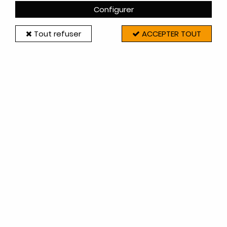
Configurer
10 articles sur
10
Tout refuser
ACCEPTER TOUT
Invicta-Deville
VERRE VITROCÉRAMIQUE - DEVILLE RÉF.
D0024684