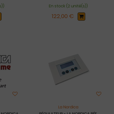
s))
En stock (2 unité(s))
122,00 €
La Nordica
LA NORDICA
RÉGULATEUR - LA NORDICA RÉF.