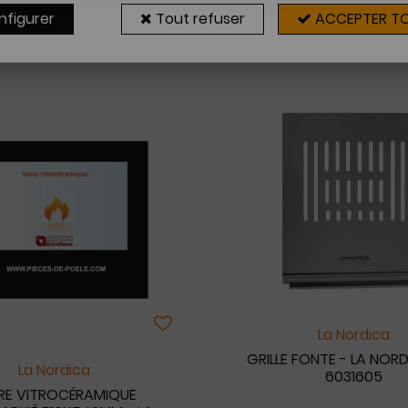
nfigurer
Tout refuser
ACCEPTER T
7 articles sur
7
La Nordica
GRILLE FONTE - LA NORD
La Nordica
6031605
RE VITROCÉRAMIQUE