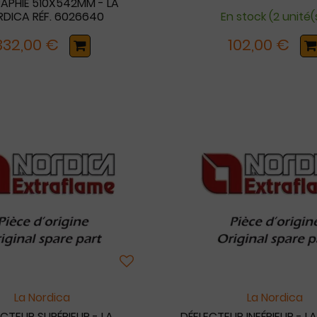
RAPHIÉ 510X542MM - LA
DICA RÉF. 6026640
En stock (2 unité(
332,00 €
102,00 €
La Nordica
La Nordica
CTEUR SUPÉRIEUR - LA
DÉFLECTEUR INFÉRIEUR - 