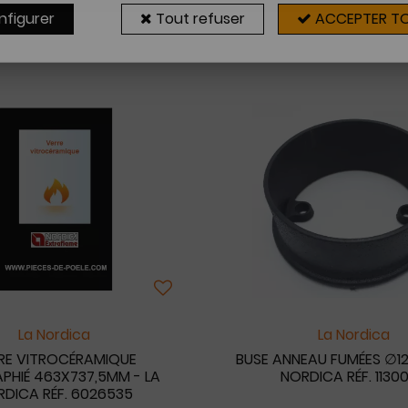
nfigurer
Tout refuser
ACCEPTER T
9 articles sur
9
La Nordica
La Nordica
RE VITROCÉRAMIQUE
BUSE ANNEAU FUMÉES ∅1
APHIÉ 463X737,5MM - LA
NORDICA RÉF. 1130
DICA RÉF. 6026535