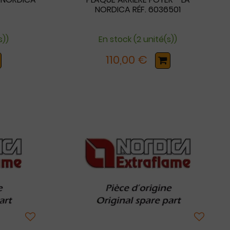
NORDICA RÉF. 6036501
s))
En stock (2 unité(s))
110,00 €