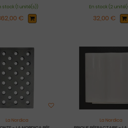
 stock (1 unité(s))
En stock (2 unité(
362,00 €
32,00 €
La Nordica
La Nordica
FONTE - LA NORDICA RÉF.
BRIQUE RÉFRACTAIRE - L