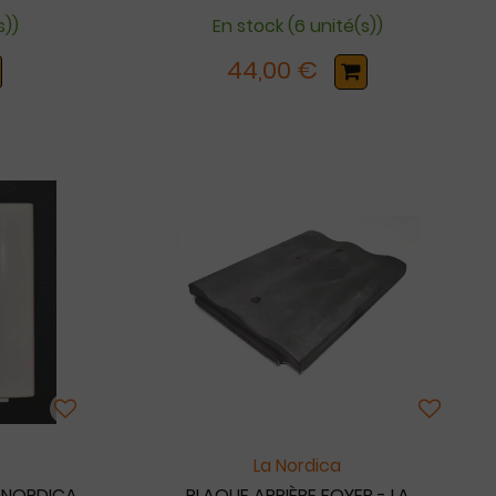
s))
En stock (6 unité(s))
44,00 €
La Nordica
A NORDICA
PLAQUE ARRIÈRE FOYER - LA