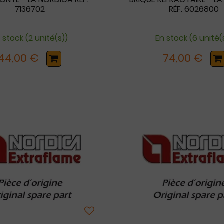
7136702
RÉF. 6026800
 stock (2 unité(s))
En stock (6 unité(
44,00 €
74,00 €