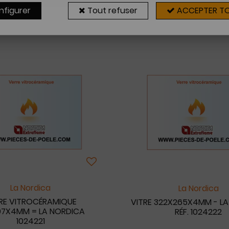
nfigurer
Tout refuser
ACCEPTER T
3 articles sur
3
La Nordica
La Nordica
RE VITROCÉRAMIQUE
VITRE 322X265X4MM - L
97X4MM = LA NORDICA
RÉF. 1024222
1024221