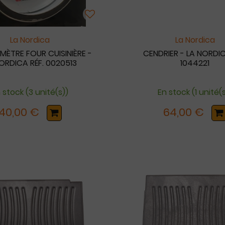
La Nordica
La Nordica
ÈTRE FOUR CUISINIÈRE -
CENDRIER - LA NORDIC
ORDICA RÉF. 0020513
1044221
 stock (3 unité(s))
En stock (1 unité(
40,00 €
64,00 €