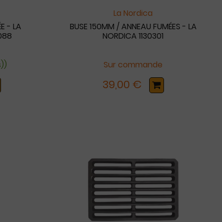
La Nordica
E - LA
BUSE 150MM / ANNEAU FUMÉES - LA
088
NORDICA 1130301
s))
Sur commande
39,00 €