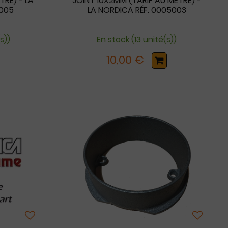
TRE) - LA
JOINT 10X2MM (TARIF AU MÈTRE) -
5005
LA NORDICA RÉF. 0005003
s))
En stock (13 unité(s))
10,00 €