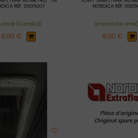
M (TARIF AU MÈTRE) - LA
JOINT 5MM (TARIF AU MÈ
DICA RÉF. 0005007
NORDICA RÉF. 000
 stock (11 unité(s))
En stock (14 unité(
6,00 €
8,00 €