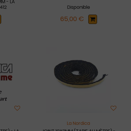
M - LA
412
Disponible
65,00 €
La Nordica