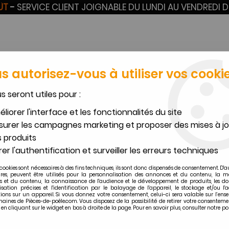
OÛT
-
SERVICE CLIENT JOIGNABLE DU LUNDI AU VENDREDI D
s autorisez-vous à utiliser vos cookie
us seront utiles pour :
liorer l'interface et les fonctionnalités du site
VERMICULITE SUR
BOUGIES POÊLES À
TU
CERAM
MESURE
GRANULÉS
F
urer les campagnes marketing et proposer des mises à jo
 produits
GODIN
>
Poêle à fioul Godin Ariegeois 302866
er l'authentification et surveiller les erreurs techniques
étachées poêle à fioul Godin Ariegeo
cookies sont nécessaires à des fins techniques, ils sont donc dispensés de consentement. D'a
ires, peuvent être utilisés pour la personnalisation des annonces et du contenu, la m
 et du contenu, la connaissance de l'audience et le développement de produits, les d
isation précises et l'identification par le balayage de l'appareil, le stockage et/ou l'
ions sur un appareil. Si vous donnez votre consentement, celui-ci sera valable sur l’ens
aines de Pièces-de-poêle.com. Vous disposez de la possibilité de retirer votre consenteme
 cliquant sur le widget en bas à droite de la page. Pour en savoir plus, consulter notre po