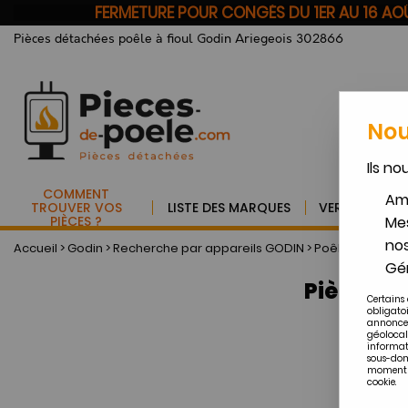
FERMETURE POUR CONGÉS DU 1ER AU 16 A
Pièces détachées poêle à fioul Godin Ariegeois 302866
Nou
Ils no
COMMENT
Amé
TROUVER VOS
LISTE DES MARQUES
VERRE VITRO
PIÈCES ?
Mes
nos
Accueil
>
Godin
>
Recherche par appareils GODIN
>
Poêles à fioul 
Gér
Pièces d
Certains 
obligato
annonces
géolocal
informat
sous-dom
moment en
cookie.