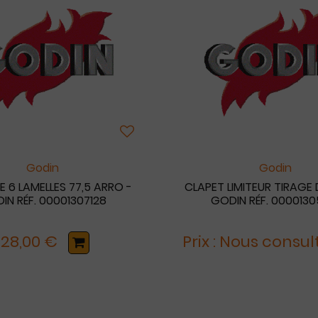
Godin
Godin
E 6 LAMELLES 77,5 ARRO -
CLAPET LIMITEUR TIRAGE
IN RÉF. 00001307128
GODIN RÉF. 0000130
128,00 €
Prix : Nous consul