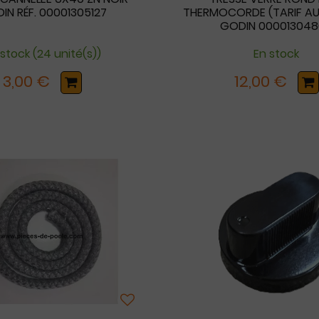
IN RÉF. 00001305127
THERMOCORDE (TARIF AU
GODIN 00001304
 stock (24 unité(s))
En stock
3,00 €
12,00 €