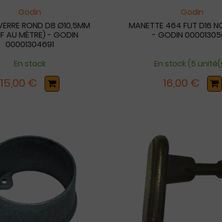
Godin
Godin
VERRE ROND D8 Ø10,5MM
MANETTE 464 FUT D16 N
IF AU MÈTRE) - GODIN
- GODIN 00001305
00001304691
En stock
En stock (5 unité(
15,00 €
16,00 €