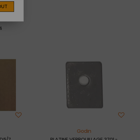
OUT
4
Godin
 D5/7
PLATINE VERROUILLAGE 3701 -