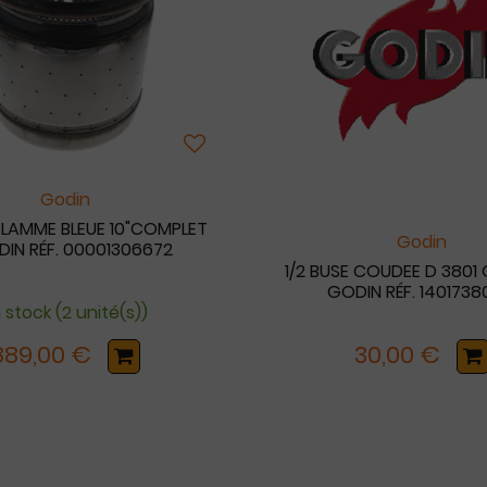
Godin
FLAMME BLEUE 10"COMPLET
Godin
DIN RÉF. 00001306672
1/2 BUSE COUDEE D 3801 
GODIN RÉF. 1401738
 stock (2 unité(s))
889,00 €
30,00 €