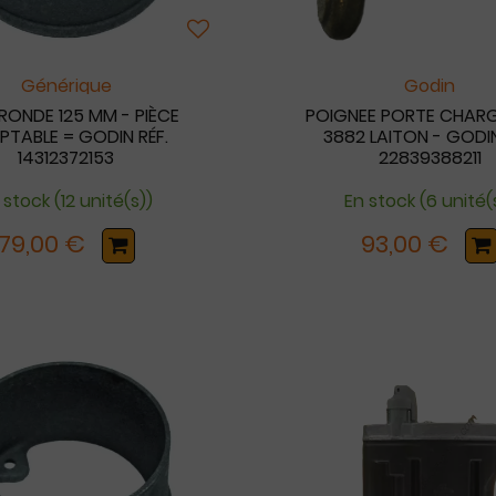
Générique
Godin
RONDE 125 MM - PIÈCE
POIGNEE PORTE CHAR
PTABLE = GODIN RÉF.
3882 LAITON - GODIN
14312372153
22839388211
 stock (12 unité(s))
En stock (6 unité(
79,00 €
93,00 €