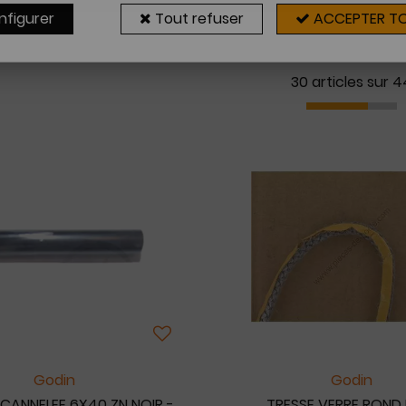
nfigurer
Tout refuser
ACCEPTER T
30 articles sur
4
Godin
Godin
 CANNELEE 6X40 ZN NOIR -
TRESSE VERRE ROND