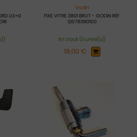
Godin
ORD LG=0
FIXE VITRE 3801 BRUT - GODIN RÉF.
018
12078380100
s))
En stock (3 unité(s))
18,00 €