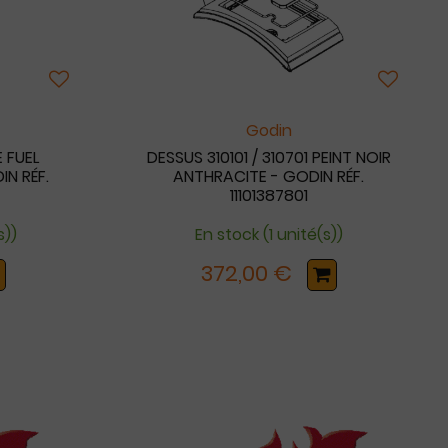
Godin
 FUEL
DESSUS 310101 / 310701 PEINT NOIR
IN RÉF.
ANTHRACITE - GODIN RÉF.
11101387801
s))
En stock (1 unité(s))
372,00 €