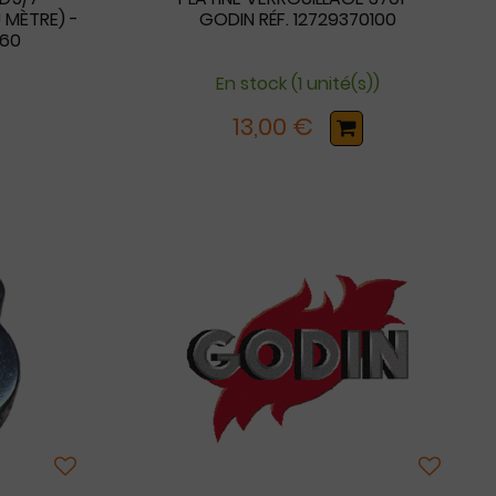
 MÈTRE) -
GODIN RÉF. 12729370100
860
En stock (1 unité(s))
13,00 €