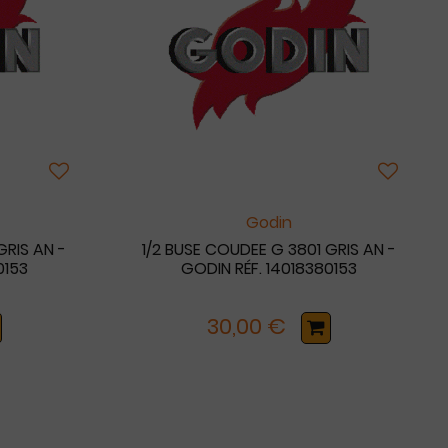
Godin
GRIS AN -
1/2 BUSE COUDEE G 3801 GRIS AN -
0153
GODIN RÉF. 14018380153
30,00 €