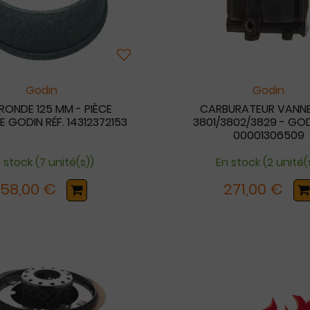
Godin
Godin
RONDE 125 MM - PIÈCE
CARBURATEUR VANNE
E GODIN RÉF. 14312372153
3801/3802/3829 - GOD
00001306509
 stock (7 unité(s))
En stock (2 unité(
158,00 €
271,00 €