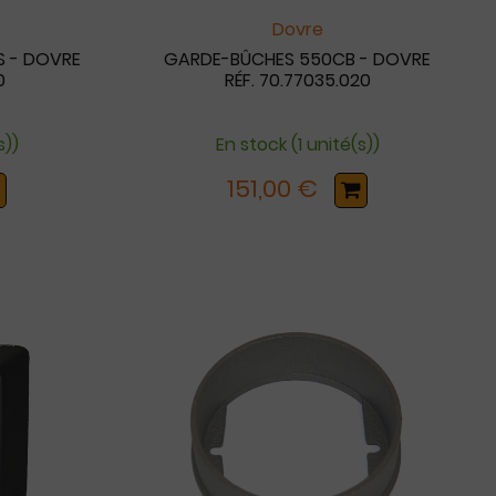
Dovre
S - DOVRE
GARDE-BÛCHES 550CB - DOVRE
0
RÉF. 70.77035.020
s))
En stock (1 unité(s))
151,00 €