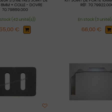
UEUR 3.5 MÈTRES JOINT DE
KIT JOINT DE PORTE 10M
 8MM + COLLE - DOVRE
RÉF. 70.79922.00
70.79869.000
 stock (42 unité(s))
En stock (3 unité(
55,00 €
66,00 €