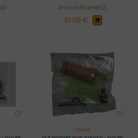
s))
En stock (8 unité(s))
32,00 €
Dovre