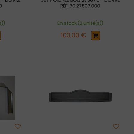
M - DOVRE
SET POIGNÉE BOIS 27507.0 - DOVRE
0
RÉF. 70.27507.000
s))
En stock (2 unité(s))
103,00 €