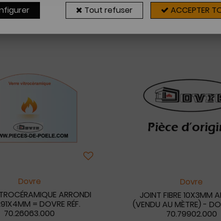
nfigurer
Tout refuser
ACCEPTER T
14 articles sur
1
Dovre
Dovre
ITROCÉRAMIQUE ARRONDI
JOINT FIBRE 10X3MM A
91X4MM = DOVRE RÉF.
(VENDU AU MÈTRE) - DO
70.26063.000
70.79902.000