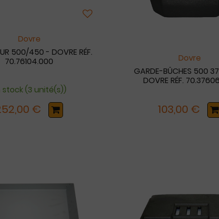
Dovre
UR 500/450 - DOVRE RÉF.
Dovre
70.76104.000
GARDE-BÛCHES 500 37
DOVRE RÉF. 70.3760
 stock (3 unité(s))
252,00 €
103,00 €