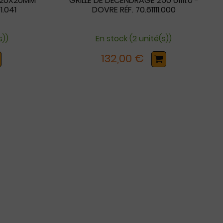
E 20X20MM
GRILLE DE DÉCENDRAGE 250 61111.0 -
1.041
DOVRE RÉF. 70.61111.000
s))
En stock (2 unité(s))
132,00 €