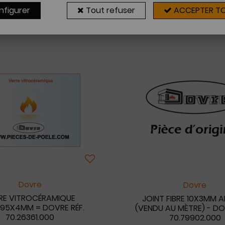
nfigurer
Tout refuser
ACCEPTER T
7 articles sur
7
Dovre
Dovre
RE VITROCÉRAMIQUE
JOINT FIBRE 10X3MM A
95X4MM = DOVRE RÉF.
(VENDU AU MÈTRE) - DO
70.26361.000
70.79902.000