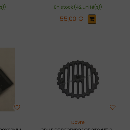
s))
En stock (42 unité(s))
55,00 €
Dovre