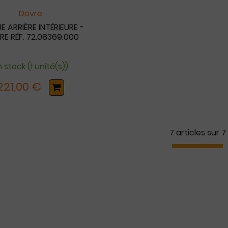
Dovre
E ARRIÈRE INTÉRIEURE -
E RÉF. 72.08369.000
 stock (1 unité(s))
221,00 €
7 articles sur
7