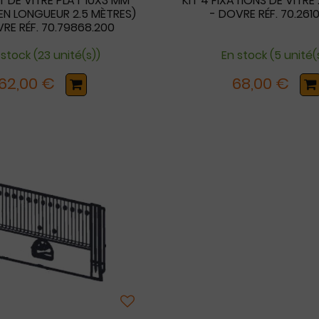
NT DE VITRE PLAT 10X3 MM
KIT 4 FIXATIONS DE VITR
(EN LONGUEUR 2.5 MÈTRES)
- DOVRE RÉF. 70.2610
RE RÉF. 70.79868.200
 stock (23 unité(s))
En stock (5 unité(
62,00 €
68,00 €