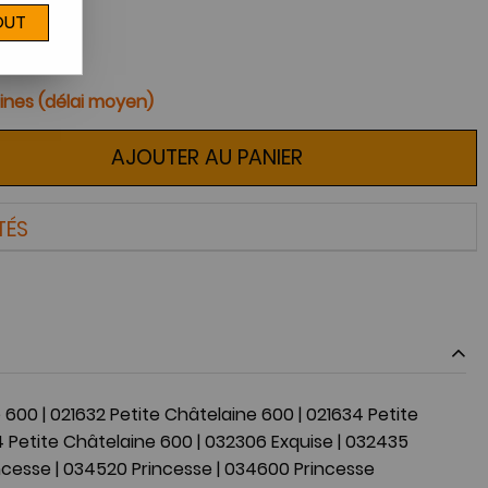
OUT
ines (délai moyen)
AJOUTER AU PANIER
TÉS
e 600
|
021632 Petite Châtelaine 600
|
021634 Petite
 Petite Châtelaine 600
|
032306 Exquise
|
032435
ncesse
|
034520 Princesse
|
034600 Princesse