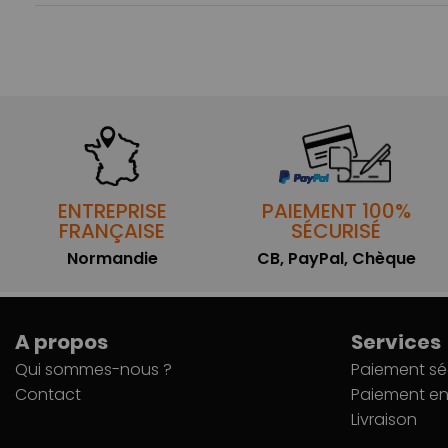
ENTREPRISE
PAIEMENT 100%
FRANÇAISE
SÉCURISÉ
Normandie
CB, PayPal, Chèque
A propos
Services
Qui sommes-nous ?
Paiement sé
Contact
Paiement en 
Livraison