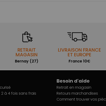
RETRAIT
LIVRAISON FRANCE
MAGASIN
ET EUROPE
Bernay (27)
France 10€
Besoin d'aide
curisé
Retrait en magasin
2 à 4 fois sans frais
Retours marchandises
Comment trouver vos pièc