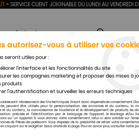
OÛT
-
SERVICE CLIENT JOIGNABLE DU LUNDI AU VENDREDI D
s autorisez-vous à utiliser vos cookie
us seront utiles pour :
VERMICULITE SUR
BOUGIES POÊLES À
TU
CERAM
MESURE
GRANULÉS
F
liorer l'interface et les fonctionnalités du site
urer les campagnes marketing et proposer des mises à jo
>
Toutes les autres pièces détachées GODIN
>
THERMOSTAT FOUR PYR
 produits
Godin
er l'authentification et surveiller les erreurs techniques
THERMOSTAT FOUR PYRO
cookies sont nécessaires à des fins techniques, ils sont donc dispensés de consentement. D'a
ires, peuvent être utilisés pour la personnalisation des annonces et du contenu, la m
107
,
00
€
TTC
 et du contenu, la connaissance de l'audience et le développement de produits, les d
isation précises et l'identification par le balayage de l'appareil, le stockage et/ou l'
ions sur un appareil. Si vous donnez votre consentement, celui-ci sera valable sur l’ens
aines de Pièces-de-poêle.com. Vous disposez de la possibilité de retirer votre consenteme
Réf. :
00005308060050
 cliquant sur le widget en bas à droite de la page. Pour en savoir plus, consulter notre po
Pièce compatible avec plusie