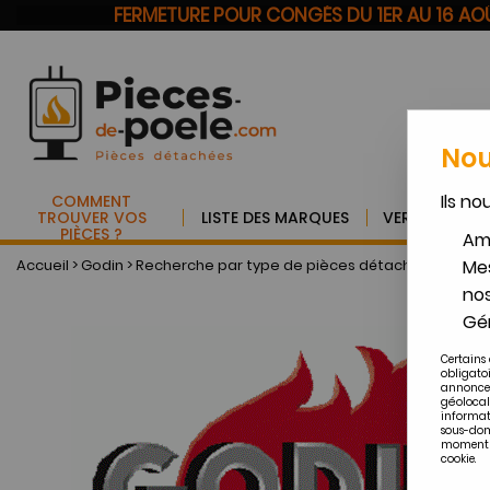
FERMETURE POUR CONGÉS DU 1ER AU 16 A
Nou
Ils no
COMMENT
TROUVER VOS
LISTE DES MARQUES
VERRE VITRO
PIÈCES ?
Amé
Accueil
>
Godin
>
Recherche par type de pièces détachées GODIN
Mes
nos
Gér
Certains 
obligato
annonces
géolocal
informat
sous-dom
moment en
cookie.