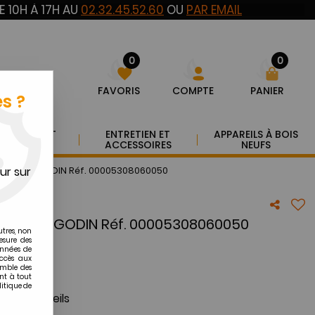
E 10H À 17H AU
02.32.45.52.60
OU
PAR EMAIL
0
0
FAVORIS
COMPTE
PANIER
s ?
YAUTERIE ET
ENTRETIEN ET
APPAREILS À BOIS
UMISTERIE
ACCESSOIRES
NEUFS
ur sur
OLYSE - GODIN Réf. 00005308060050
LYSE - GODIN Réf. 00005308060050
utres, non
esure des
onnées de
accès aux
emble des
nt à tout
litique de
urs appareils