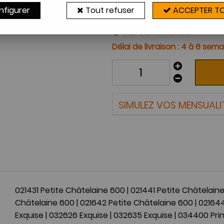
Appareils compatibles
nfigurer
Tout refuser
ACCEPTER T
Sur commande
4 à 8 sema
SIMULEZ VOS MENSUALI
021431 Petite Châtelaine 600
|
021441 Petite Châtelain
Châtelaine 600
|
021642 Petite Châtelaine 600
|
021644
Exquise
|
032626 Exquise
|
032635 Exquise
|
034400 Pri