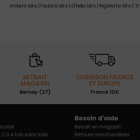
Amleto Idro
|
Fedora Idro
|
Otello Idro
|
Rigoletto Idro
|
Tr
RETRAIT
LIVRAISON FRANCE
MAGASIN
ET EUROPE
Bernay (27)
France 10€
Besoin d'aide
curisé
Retrait en magasin
2 à 4 fois sans frais
Retours marchandises