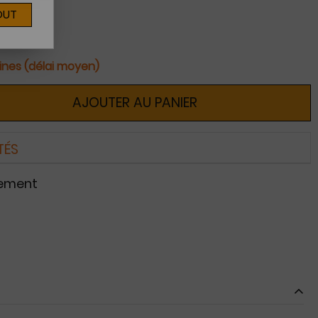
OUT
ines (délai moyen)
AJOUTER AU PANIER
TÉS
nement