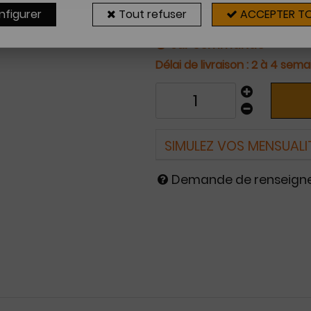
Appareils compatibles
nfigurer
Tout refuser
ACCEPTER T
Sur commande
2 à 4 sema
SIMULEZ VOS MENSUALI
Demande de renseig