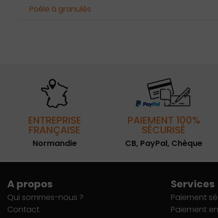
Poêle à granulés
ENTREPRISE
PAIEMENT 100%
FRANÇAISE
SÉCURISÉ
Normandie
CB, PayPal, Chèque
A propos
Services
Qui sommes-nous ?
Paiement sé
Contact
Paiement en 