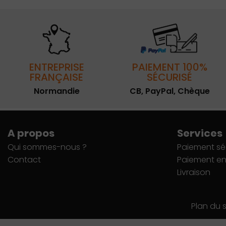
ENTREPRISE
PAIEMENT 100%
FRANÇAISE
SÉCURISÉ
Normandie
CB, PayPal, Chèque
A propos
Services
Qui sommes-nous ?
Paiement sé
Contact
Paiement en 
Livraison
Plan du s