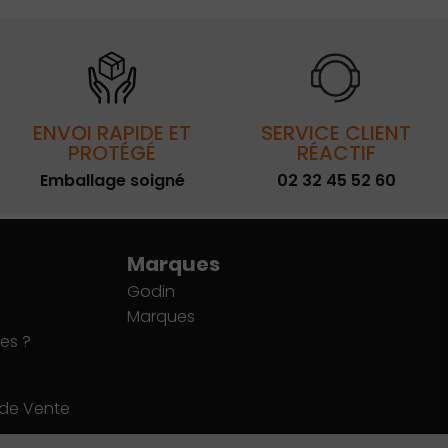
ENVOI RAPIDE ET
SERVICE CLIENT
PROTÉGÉ
RÉACTIF
Emballage soigné
02 32 45 52 60
Marques
Godin
Marques
es ?
 de Vente