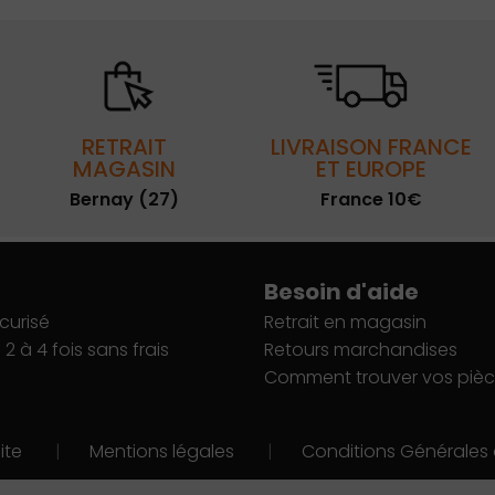
RETRAIT
LIVRAISON FRANCE
MAGASIN
ET EUROPE
Bernay (27)
France 10€
Besoin d'aide
curisé
Retrait en magasin
2 à 4 fois sans frais
Retours marchandises
Comment trouver vos pièc
ite
|
Mentions légales
|
Conditions Générales