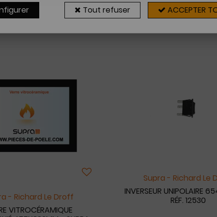
nfigurer
Tout refuser
ACCEPTER T
11 articles sur
11
Supra - Richard Le 
INVERSEUR UNIPOLAIRE 65
a - Richard Le Droff
RÉF. 12530
RE VITROCÉRAMIQUE