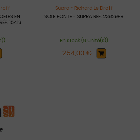
Droff
Supra - Richard Le Droff
OÊLES EN
SOLE FONTE - SUPRA RÉF. 23829PB
ÉF. 15413
s))
En stock (9 unité(s))
254,00 €