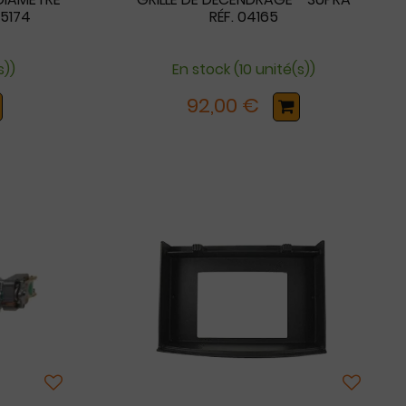
15174
RÉF. 04165
s))
En stock (10 unité(s))
92,00 €