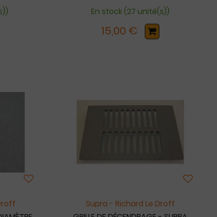
s))
En stock (27 unité(s))
15,00 €
Droff
Supra - Richard Le Droff
DIAMÈTRE
GRILLE DE DÉCENDRAGE - SUPRA