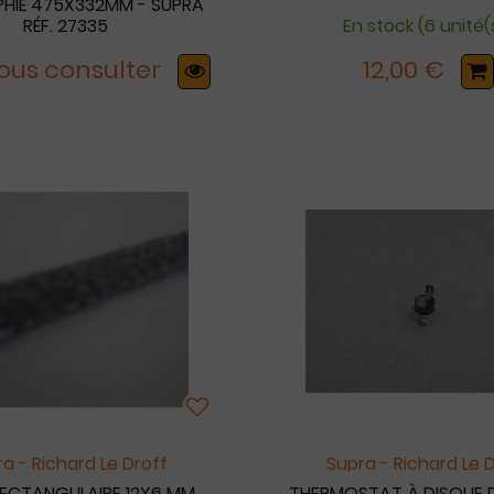
PHIÉ 475X332MM - SUPRA
RÉF. 27335
En stock (6 unité(
 Nous consulter
12,00 €
a - Richard Le Droff
Supra - Richard Le 
RECTANGULAIRE 12X6 MM
THERMOSTAT À DISQUE 