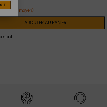
OUT
ines (délai moyen)
AJOUTER AU PANIER
nement