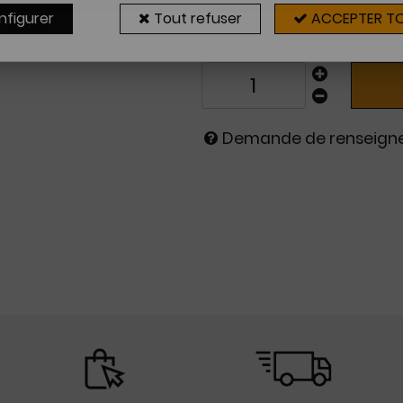
Sur commande
nfigurer
Tout refuser
ACCEPTER T
2 à 4 sema
Demande de renseig