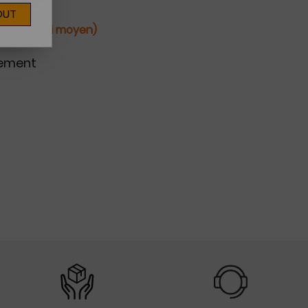
OUT
ines (délai moyen)
nement