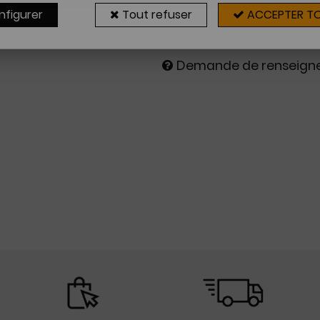
Sur commande
nfigurer
Tout refuser
ACCEPTER T
4 à 8 sema
Demande de renseig