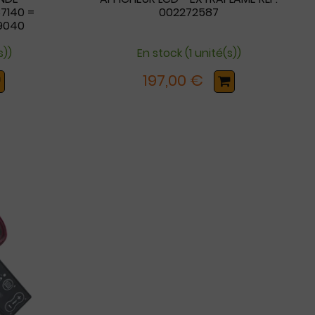
37140 =
002272587
09040
s))
En stock (1 unité(s))
197,00 €