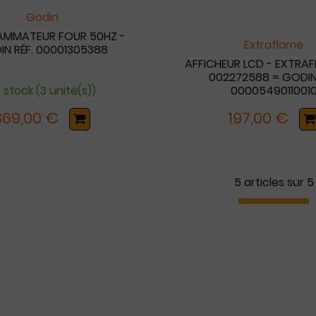
Godin
MMATEUR FOUR 50HZ -
Extraflame
IN RÉF. 00001305388
AFFICHEUR LCD - EXTRAF
002272588 = GODIN 
 stock (3 unité(s))
0000549011001
369,00 €
197,00 €
5 articles sur
5