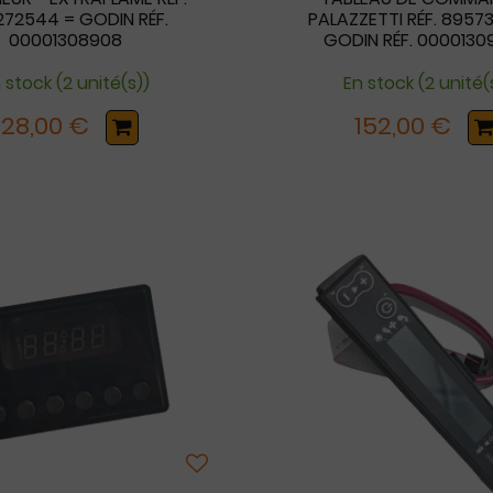
272544 = GODIN RÉF.
PALAZZETTI RÉF. 8957
00001308908
GODIN RÉF. 000013
 stock (2 unité(s))
En stock (2 unité(
128,00 €
152,00 €