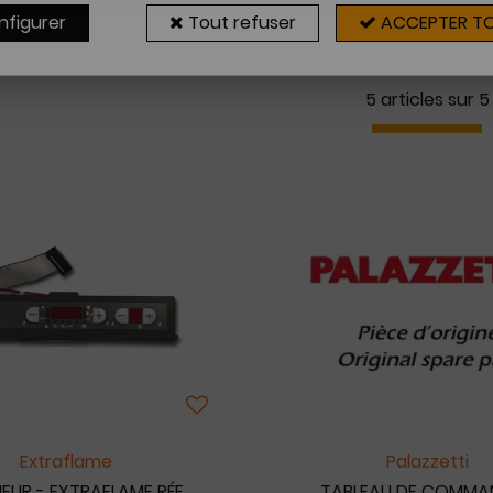
nfigurer
Tout refuser
ACCEPTER T
5 articles sur
5
Extraflame
Palazzetti
EUR - EXTRAFLAME RÉF.
TABLEAU DE COMMA