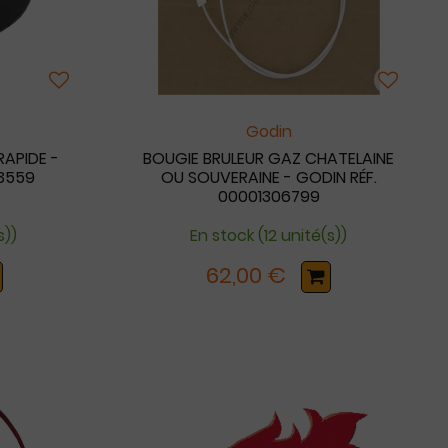
Godin
APIDE -
BOUGIE BRULEUR GAZ CHATELAINE
43559
OU SOUVERAINE - GODIN RÉF.
00001306799
s))
En stock (12 unité(s))
62,00 €