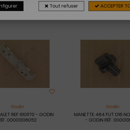
nfigurer
Tout refuser
ACCEPTER T
30 articles sur
6
Godin
Godin
LET REF 6101170 - GODIN
MANETTE 464 FUT D16 N
RÉF. 00001306052
- GODIN RÉF. 000013