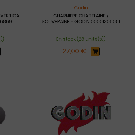
Godin
 VERTICAL
CHARNIERE CHATELAINE /
06869
SOUVERAINE - GODIN 00001306051
s))
En stock (28 unité(s))
27,00 €