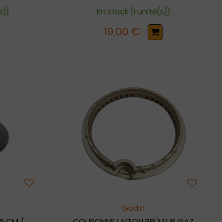
s))
En stock (1 unité(s))
19,00 €
Godin
5 CM /
COURONNE LAITON BRÛLEUR GAZ