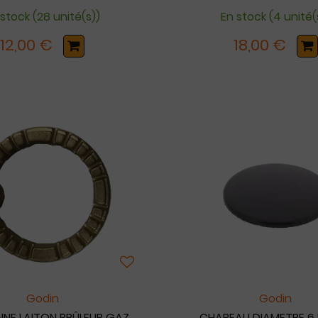
 stock (28 unité(s))
En stock (4 unité(
12,00 €
18,00 €
Godin
Godin
NE LAITON BRÛLEUR GAZ
CHAPEAU DIAMETRE 6.