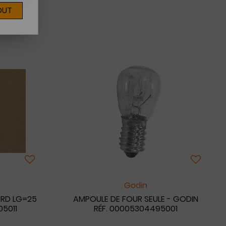
OUT
6
Godin
ORD LG=25
AMPOULE DE FOUR SEULE - GODIN
05011
RÉF. 00005304495001