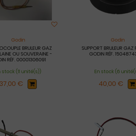
Godin
Godin
OCOUPLE BRULEUR GAZ
SUPPORT BRULEUR GAZ R
AINE OU SOUVERAINE -
GODIN RÉF. 150487
IN RÉF. 00001306091
 stock (11 unité(s))
En stock (6 unité(
37,00 €
40,00 €