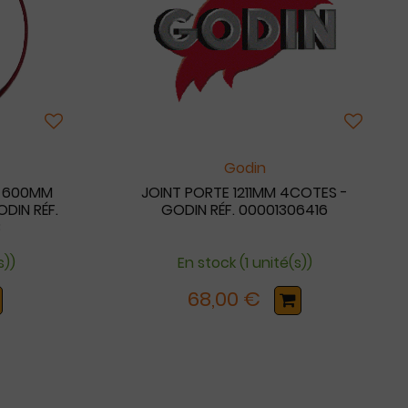
Godin
G 600MM
JOINT PORTE 1211MM 4COTES -
ODIN RÉF.
GODIN RÉF. 00001306416
B
s))
En stock (1 unité(s))
68,00 €