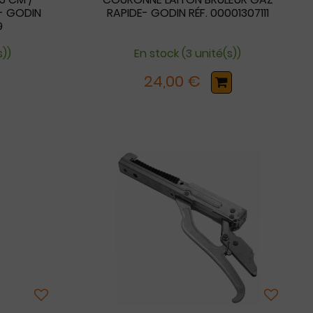
- GODIN
RAPIDE- GODIN RÉF. 00001307111
9
s))
En stock (3 unité(s))
24,00 €