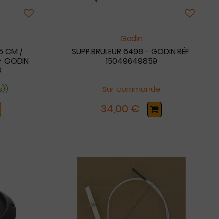
Godin
5 CM /
SUPP.BRULEUR 6498 - GODIN RÉF.
- GODIN
15049649859
9
s))
Sur commande
34,00 €