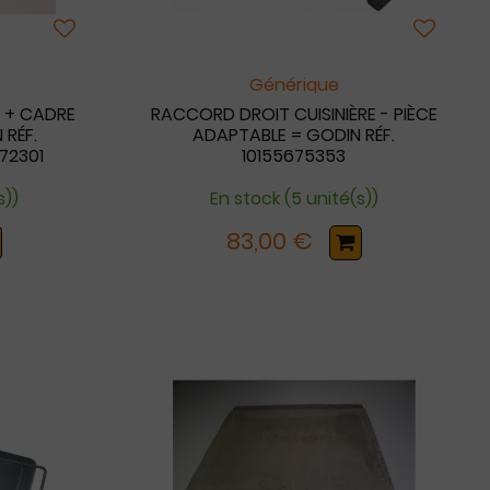
Générique
T + CADRE
RACCORD DROIT CUISINIÈRE - PIÈCE
 RÉF.
ADAPTABLE = GODIN RÉF.
672301
10155675353
s))
En stock (5 unité(s))
83,00 €