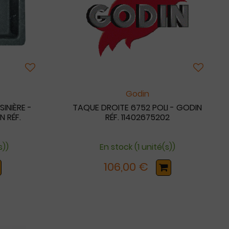
Godin
INIÈRE -
TAQUE DROITE 6752 POLI - GODIN
N RÉF.
RÉF. 11402675202
s))
En stock (1 unité(s))
106,00 €