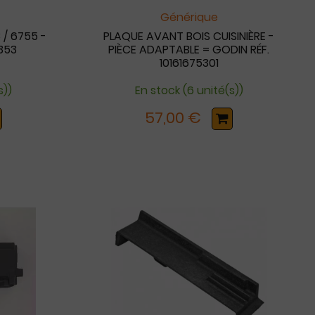
Générique
 / 6755 -
PLAQUE AVANT BOIS CUISINIÈRE -
5353
PIÈCE ADAPTABLE = GODIN RÉF.
10161675301
s))
En stock (6 unité(s))
57,00 €