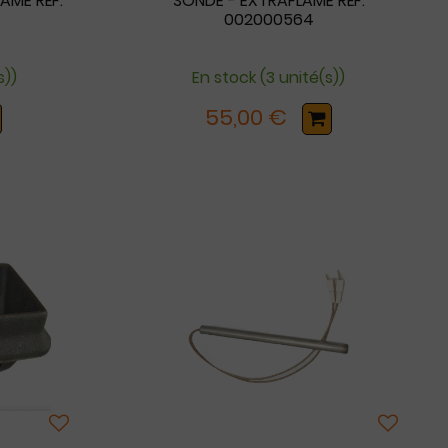
AME RÉF.
SONDE - EXTRAFLAME RÉF.
002000564
s))
En stock (3 unité(s))
55,00 €