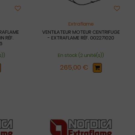
Extraflame
RAFLAME
VENTILATEUR MOTEUR CENTRIFUGE
N RÉF.
- EXTRAFLAME RÉF. 002271020
6
s))
En stock (2 unité(s))
265,00 €