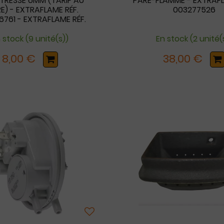
 TRESSE 6MM (TARIF AU
PARE-FLAMME - EXTRAFL
E) - EXTRAFLAME RÉF.
003277526
761 - EXTRAFLAME RÉF.
62 = GODIN 00001309808
 stock (9 unité(s))
En stock (2 unité(
8,00 €
38,00 €