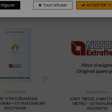
nfigurer
Tout refuser
ACCEPTER T
24 articles sur
2
Extraflame
Extraflame
RE VITROCÉRAMIQUE
JOINT TRESSE 4 MM (T
X4MM = EXTRAFLAME RÉF.
MÈTRE) - EXTRAFLAME
002276406
000006761