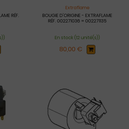
Extraflame
LAME RÉF.
BOUGIE D'ORIGINE - EXTRAFLAME
RÉF. 002271036 = 002271135
s))
En stock (12 unité(s))
80,00 €