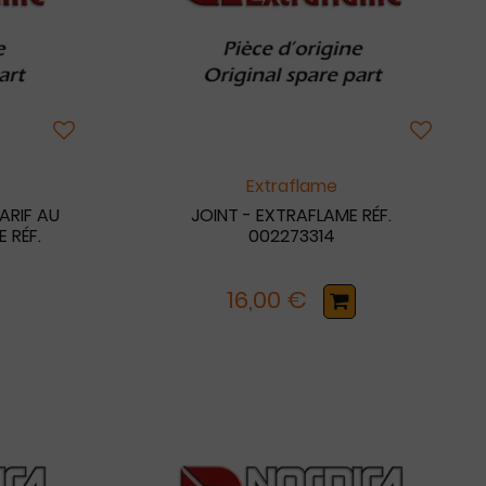
Extraflame
ARIF AU
JOINT - EXTRAFLAME RÉF.
 RÉF.
002273314
16,00 €