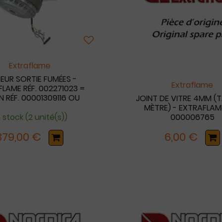
Extraflame
UR SORTIE FUMÉES -
Extraflame
LAME RÉF. 002271023 =
 RÉF. 00001309116 OU
JOINT DE VITRE 4MM (T
00005490110008
MÈTRE) - EXTRAFLAME
 stock (2 unité(s))
000006765
379,00 €
6,00 €