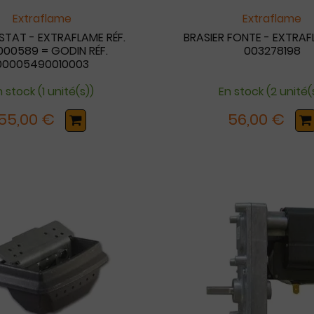
Extraflame
Extraflame
STAT - EXTRAFLAME RÉF.
BRASIER FONTE - EXTRAF
00589 = GODIN RÉF.
003278198
00005490010003
 stock (1 unité(s))
En stock (2 unité(
55,00 €
56,00 €