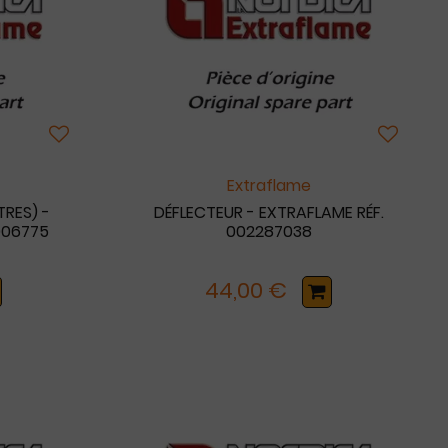
Extraflame
RES) -
DÉFLECTEUR - EXTRAFLAME RÉF.
006775
002287038
44,00 €