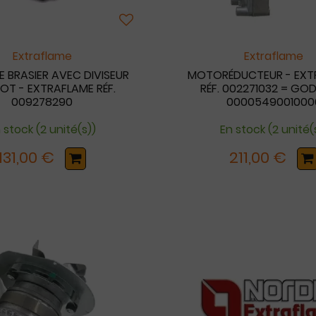
Extraflame
Extraflame
E BRASIER AVEC DIVISEUR
MOTORÉDUCTEUR - EXT
VOT - EXTRAFLAME RÉF.
RÉF. 002271032 = GODI
009278290
0000549001000
 stock (2 unité(s))
En stock (2 unité(
131,00 €
211,00 €