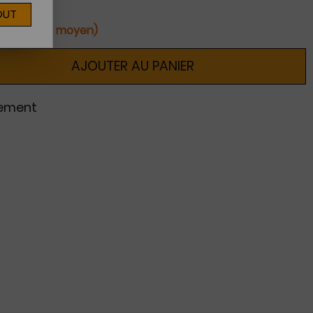
OUT
ines (délai moyen)
AJOUTER AU PANIER
nement