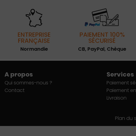
ENTREPRISE
PAIEMENT 100%
FRANÇAISE
SÉCURISÉ
Normandie
CB, PayPal, Chèque
A propos
Services
Qui sommes-nous ?
Paiement sé
Contact
Paiement en 
Livraison
Plan du s