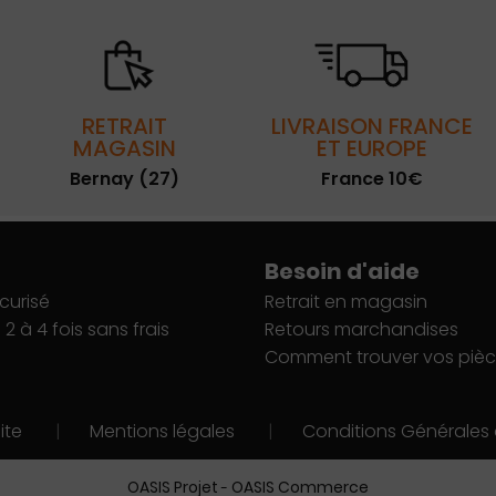
RETRAIT
LIVRAISON FRANCE
MAGASIN
ET EUROPE
Bernay (27)
France 10€
Besoin d'aide
curisé
Retrait en magasin
2 à 4 fois sans frais
Retours marchandises
Comment trouver vos pièc
ite
|
Mentions légales
|
Conditions Générales
OASIS Projet
OASIS Commerce
-