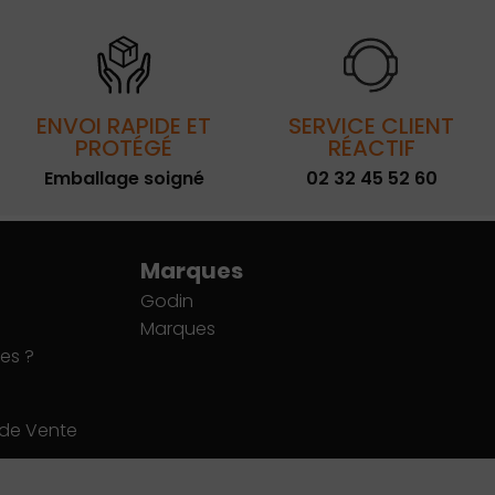
ENVOI RAPIDE ET
SERVICE CLIENT
PROTÉGÉ
RÉACTIF
Emballage soigné
02 32 45 52 60
Marques
Godin
Marques
es ?
 de Vente