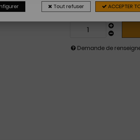
Sur commande
nfigurer
Tout refuser
ACCEPTER T
2 à 4 sema
Demande de renseig