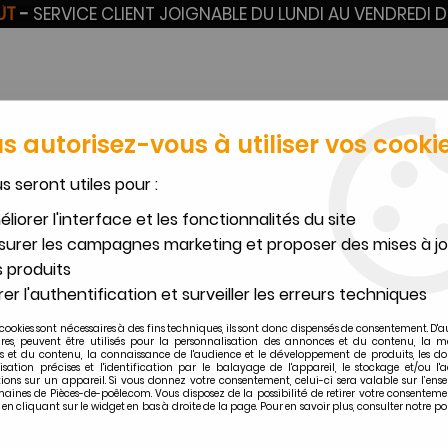
OÛT
-
SERVICE CLIENT JOIGNABLE DU LUNDI AU VENDREDI D
s autorisez-vous à utiliser vos cookie
us seront utiles pour :
liorer l'interface et les fonctionnalités du site
VERMICULITE SUR
BOUGIES POÊLES À
TU
CERAM
MESURE
GRANULÉS
F
urer les campagnes marketing et proposer des mises à jo
 produits
ts à bois DOVRE
>
Foyer / insert à bois Dovre 2300
er l'authentification et surveiller les erreurs techniques
 détachées foyer / insert à bois Dov
cookies sont nécessaires à des fins techniques, ils sont donc dispensés de consentement. D'a
ires, peuvent être utilisés pour la personnalisation des annonces et du contenu, la m
 et du contenu, la connaissance de l'audience et le développement de produits, les d
isation précises et l'identification par le balayage de l'appareil, le stockage et/ou l'
ions sur un appareil. Si vous donnez votre consentement, celui-ci sera valable sur l’ens
aines de Pièces-de-poêle.com. Vous disposez de la possibilité de retirer votre consenteme
 cliquant sur le widget en bas à droite de la page. Pour en savoir plus, consulter notre po