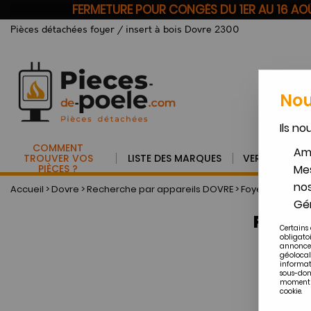
FERMETURE POUR CONGÉS DU 1ER AU 16 A
Pièces détachées foyer / insert à bois Dovre 2300
Nou
Ils no
COMMENT
Amé
TROUVER VOS
LISTE DES MARQUES
VERRE VITRO
PIÈCES ?
Mes
nos
Accueil
>
Dovre
>
Recherche par appareils DOVRE
>
Foyers et inser
Gér
Pièces
Certains 
obligato
annonces
géolocal
informat
sous-dom
moment en
cookie.