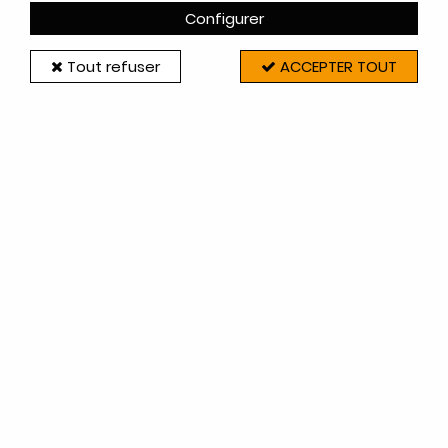
Configurer
Tout refuser
ACCEPTER TOUT
Godin
DEMI-DEFLECTEUR 660106 (à l'unité) - GODIN
Réf. 10131660106001
141
,
00
€
TTC
Réf. :
10131660106001