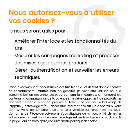
FERMETURE POUR CONGÉS DU 1ER AU 16 AOÛT
-
SERVICE CLIENT
JOIGNABLE DU LUNDI AU VENDREDI DE 10H À 17H AU
Nous autorisez-vous à utiliser
02.32.45.52.60
OU
PAR EMAIL
vos cookies ?
0
Ils nous seront utiles pour :
Améliorer l'interface et les fonctionnalités du
site
Mesurer les campagnes marketing et proposer
Accueil
>
Divers
>
Toutes les pièces détachées suivies en stock
>
des mises à jour sur nos produits
DEMI-DEFLECTEUR 660106 (à l'unité) - GODIN Réf. 10131660106001
Gérer l'authentification et surveiller les erreurs
techniques
Certains cookies sont nécessaires à des fins techniques, ils sont donc dispensés
de consentement. D'autres, non obligatoires, peuvent être utilisés pour la
personnalisation des annonces et du contenu, la mesure des annonces et du
contenu, la connaissance de l'audience et le développement de produits, les
données de géolocalisation précises et l'identification par le balayage de
l'appareil, le stockage et/ou l'accès aux informations sur un appareil. Si vous
donnez votre consentement, celui-ci sera valable sur l’ensemble des sous-
domaines de Pièces-de-poêle.com. Vous disposez de la possibilité de retirer
votre consentement à tout moment en cliquant sur le widget en bas à droite de
la page. Pour en savoir plus, consulter notre politique de cookie.