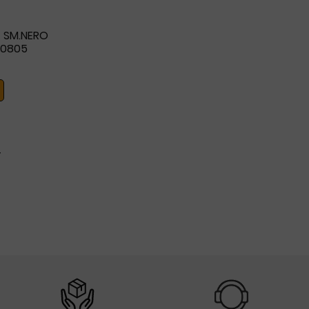
 SM.NERO
630805
4