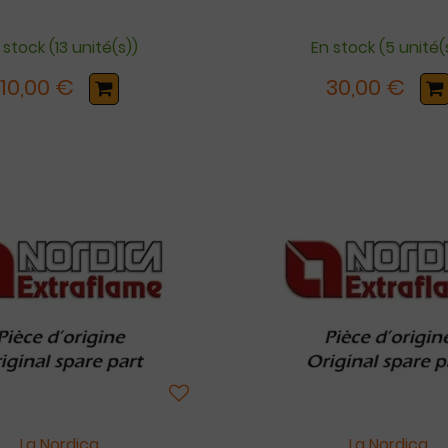
 stock (13 unité(s))
En stock (5 unité(
10,00 €
30,00 €
La Nordica
La Nordica