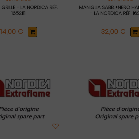
GRILLE - LA NORDICA RÉF.
MANIGLIA SABB.+NERO H
1652111
- LA NORDICA RÉF. 16
14,00 €
32,00 €