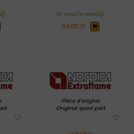
s))
En stock (4 unité(s))
54,00 €
La Nordica