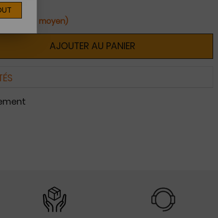
OUT
ines (délai moyen)
AJOUTER AU PANIER
TÉS
nement