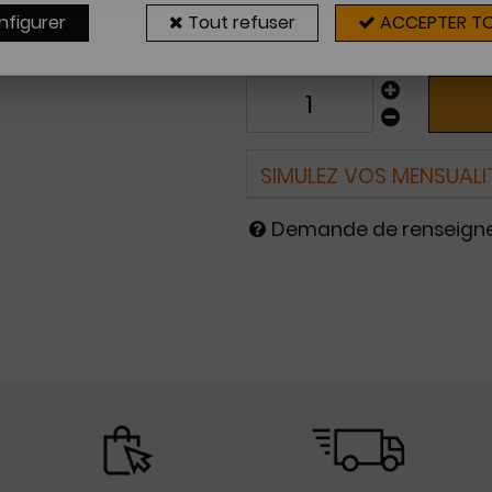
Sur commande
nfigurer
Tout refuser
ACCEPTER T
2 à 4 sema
SIMULEZ VOS MENSUALI
Demande de renseig