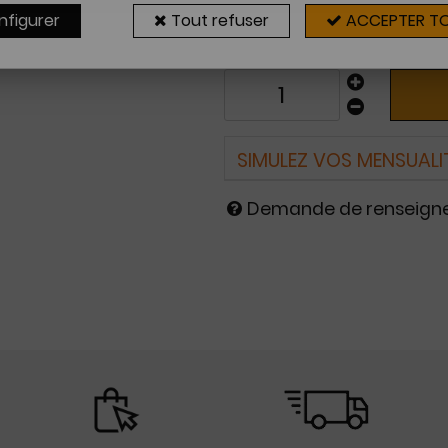
Sur commande
nfigurer
Tout refuser
ACCEPTER T
2 à 4 sema
SIMULEZ VOS MENSUALI
Demande de renseig