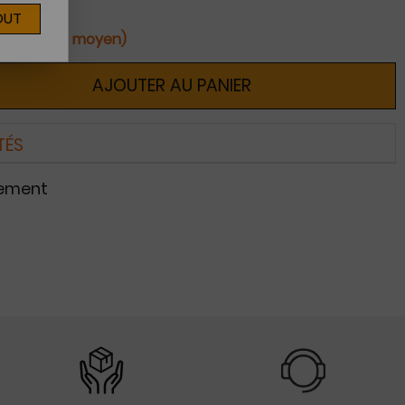
OUT
ines (délai moyen)
AJOUTER AU PANIER
TÉS
nement