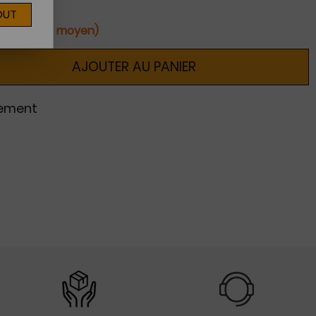
OUT
ines (délai moyen)
AJOUTER AU PANIER
nement