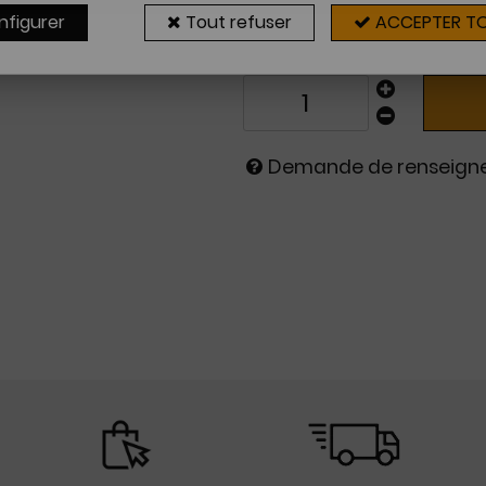
Sur commande
nfigurer
Tout refuser
ACCEPTER T
2 à 4 sema
Demande de renseig