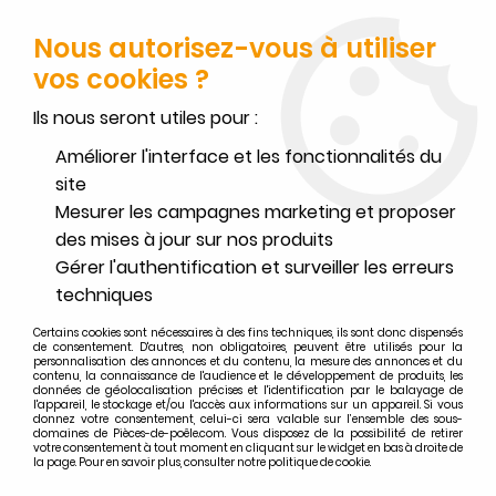
FERMETURE POUR CONGÉS DU 1ER AU 16 AOÛT
-
SERVICE CLIENT
JOIGNABLE DU LUNDI AU VENDREDI DE 10H À 17H AU
Nous autorisez-vous à utiliser
02.32.45.52.60
OU
PAR EMAIL
vos cookies ?
0
Ils nous seront utiles pour :
Améliorer l'interface et les fonctionnalités du
site
Mesurer les campagnes marketing et proposer
Accueil
>
Extraflame
>
des mises à jour sur nos produits
Recherche par type de pièces détachées EXTRAFLAME
>
Toutes les pièces détachées EXTRAFLAME
>
CAPTEUR DE DÉPRESSION -
Gérer l'authentification et surveiller les erreurs
EXTRAFLAME Réf. 002000595
techniques
Certains cookies sont nécessaires à des fins techniques, ils sont donc dispensés
de consentement. D'autres, non obligatoires, peuvent être utilisés pour la
personnalisation des annonces et du contenu, la mesure des annonces et du
contenu, la connaissance de l'audience et le développement de produits, les
données de géolocalisation précises et l'identification par le balayage de
l'appareil, le stockage et/ou l'accès aux informations sur un appareil. Si vous
donnez votre consentement, celui-ci sera valable sur l’ensemble des sous-
domaines de Pièces-de-poêle.com. Vous disposez de la possibilité de retirer
votre consentement à tout moment en cliquant sur le widget en bas à droite de
la page. Pour en savoir plus, consulter notre politique de cookie.